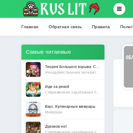
Главная
Обратная связь
Правила
Полит
Самые читаемые
Теория Большого взрыва. Самая полная история создания культового сериала
Нехудожественная литература
Иди за рекой
Современная зарубежная проза
Вкус. Кулинарные мемуары
Мемуары
Дураков нет
Современная зарубежная литература