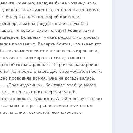
вочка, конечно, вернула бы ее хозяину, если
оту непонятные существа, которых никто, кроме
е. Валерка сидел на старой пристани,
азговор, а затем увидел оставленную без
авать по реке в такую погоду?! Решив найти
серьезное. Во время тумана рядом с их городом
едов пропавших. Валерка боится, что знает, кто
о тихое место совсем не казалось страшным,
, старинные мраморные плиты, вазоны с
рая обожала страшилки. Впрочем, расстроило
остка! Юля осматривала достопримечательности,
асно проводила время. Она не догадывалась,
е… «Брат чудовища». Как такое вообще могло
те… а теперь стоит посреди густой,
, что делать, куда идти. А тайга вокруг шепчет
щные лапы, и горят тревожным желтым огнем
ит испытание посложней, чем школьные