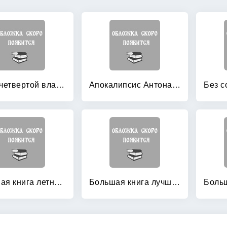
Агент четвертой власти: Оборотень
Апокалипсис Антона Перчика
Большая книга летних приключений
Большая книга лучших летних страшилок