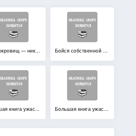
Без сокровищ — никуда!
Бойся собственной тени!
Большая книга ужасов 11: Портрет неприкаянного духа. Рандеву с вампиром
Большая книга ужасов 12: Духи зазеркалья. Талисман богини тьмы