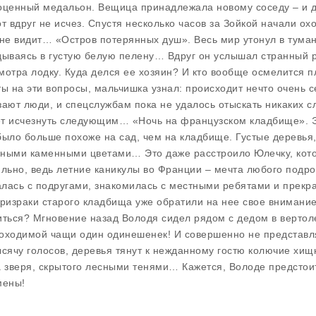
оценный медальон. Вещица принадлежала новому соседу – и де
от вдруг не исчез. Спустя несколько часов за Зойкой начали ох
 не видит… «Остров потерянных душ». Весь мир утонул в туман
дываясь в густую белую пелену… Вдруг он услышал странный р
мотра лодку. Куда делся ее хозяин? И кто вообще осмелится пл
ты на эти вопросы, мальчишка узнал: происходит нечто очень 
зают люди, и спецслужбам пока не удалось отыскать никаких сл
т исчезнуть следующим… «Ночь на французском кладбище». Эт
было больше похоже на сад, чем на кладбище. Густые деревья
ными каменными цветами… Это даже расстроило Юлечку, кото
ильно, ведь летние каникулы во Франции – мечта любого подр
лась с подругами, знакомилась с местными ребятами и прекр
призраки старого кладбища уже обратили на нее свое внимани
иться? Мгновение назад Володя сидел рядом с дедом в вертоле
оходимой чащи один одинешенек! И совершенно не представляет
ысячу голосов, деревья тянут к нежданному гостю колючие хи
а зверя, скрытого лесными тенями… Кажется, Володе предсто
мены!