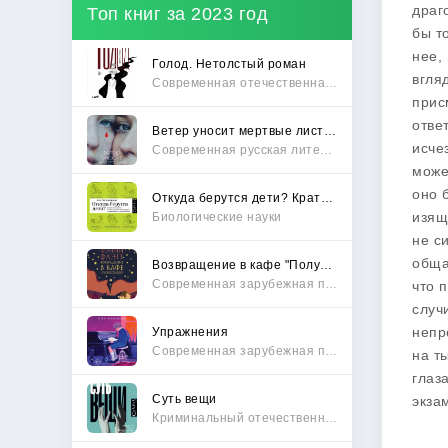
драг
Топ книг за 2023 год
бы т
нее,
Голод. Нетолстый роман
вгля
Современная отечественная проза
прис
отве
Ветер уносит мертвые листья
исче
Современная русская литература
може
оно 
Откуда берутся дети? Краткий путеводитель по переходу из лагеря чайлдфри
изящ
Биологические науки
не с
обща
Возвращение в кафе "Полустанок"
Современная зарубежная проза
что 
случ
непр
Упражнения
Современная зарубежная проза
на т
глаз
Суть вещи
экза
Криминальный отечественный детектив