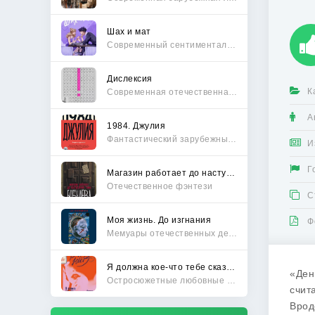
Шах и мат
Современный сентиментальный роман
Дислексия
К
Современная отечественная проза
А
1984. Джулия
Фантастический зарубежный боевик
И
Г
Магазин работает до наступления тьмы
Отечественное фэнтези
С
Моя жизнь. До изгнания
Ф
Мемуары отечественных деятелей
Я должна кое-что тебе сказать
«Ден
Остросюжетные любовные романы
счит
Врод