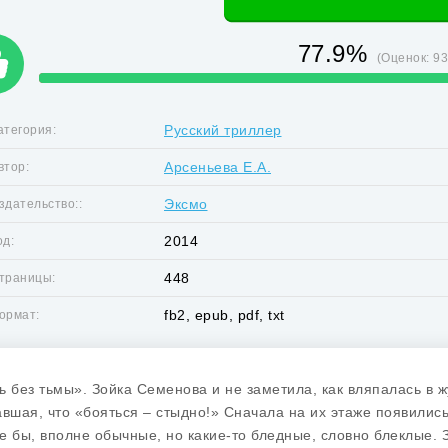
77.9%
(Оценок:
9
Русский триллер
атегория:
Арсеньева Е.А.
втор:
Эксмо
здательство::
2014
од:
448
траницы:
fb2, epub, pdf, txt
ормат:
ь без тьмы». Зойка Семенова и не заметила, как вляпалась в ж
авшая, что «бояться – стыдно!» Сначала на их этаже появилис
е бы, вполне обычные, но какие-то бледные, словно блеклые. 