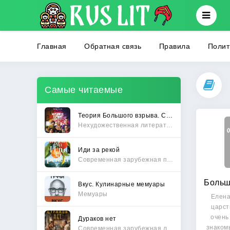
Главная
Обратная связь
Правила
Полит
Самые читаемые
Теория Большого взрыва. Самая полная история создания культового сериала
Нехудожественная литература
Иди за рекой
Современная зарубежная проза
Вкус. Кулинарные мемуары
Мемуары
Елена
царст
очень
Дураков нет
знаком
Современная зарубежная литература