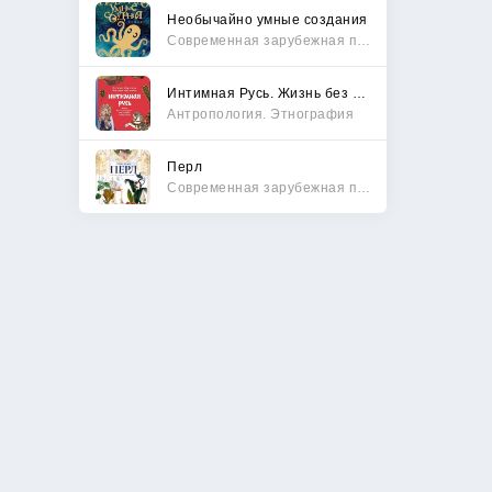
Необычайно умные создания
Современная зарубежная проза
Интимная Русь. Жизнь без Домостроя, грех, любовь и колдовство
Антропология. Этнография
Перл
Современная зарубежная проза