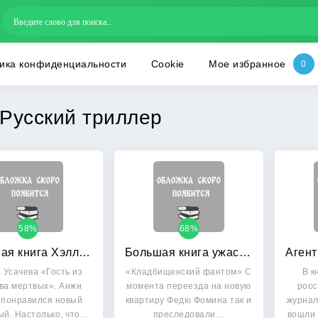
ика конфиденциальности
Cookie
Мое избранное
Русский триллер
58%
68%
Большая книга Хэллоуина: Гость из царства мертвых: Город упырей. Зло умеет ждать
Большая книга ужасов 8
 Усачева «Гость из
«Кладбищенский фантом» С
В к
ва мертвых». Анжи
момента переезда на новую
росс
 понравился новый
квартиру Федю Фомина так и
журнал
ый. Настолько, что…
преследовали…
вошли 