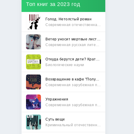
Топ книг за 2023 год
Голод. Нетолстый роман
Современная отечественная проза
Ветер уносит мертвые листья
Современная русская литература
Откуда берутся дети? Краткий путеводитель по переходу из лагеря чайлдфри
Биологические науки
Возвращение в кафе "Полустанок"
Современная зарубежная проза
Упражнения
Современная зарубежная проза
Суть вещи
Криминальный отечественный детектив