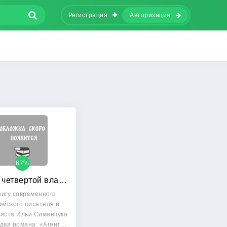
Регистрация
Авторизация
67%
Агент четвертой власти: Оборотень
нигу современного
ийского писателя и
иста Ильи Симанчука
два романа: «Агент…