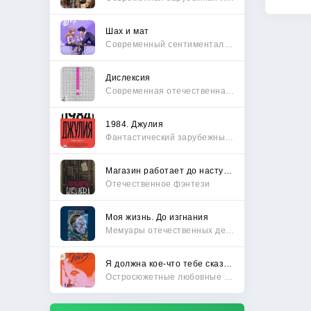
Шах и мат
Современный сентиментальный роман
Дислексия
Современная отечественная проза
1984. Джулия
Фантастический зарубежный боевик
Магазин работает до наступления тьмы
Отечественное фэнтези
Моя жизнь. До изгнания
Мемуары отечественных деятелей
Я должна кое-что тебе сказать
Остросюжетные любовные романы