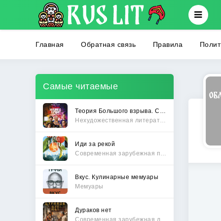
Главная
Обратная связь
Правила
Полит
Самые читаемые
Теория Большого взрыва. Самая полная история создания культового сериала
Нехудожественная литература
Иди за рекой
Современная зарубежная проза
Вкус. Кулинарные мемуары
Мемуары
Дураков нет
Современная зарубежная литература