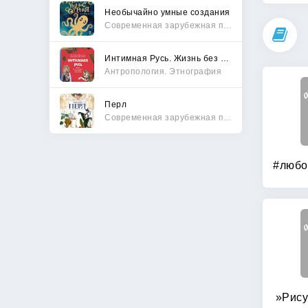
Необычайно умные создания
Современная зарубежная проза
Интимная Русь. Жизнь без Домостроя, грех, любовь и колдовство
Антропология. Этнография
Перл
Современная зарубежная проза
»Рису