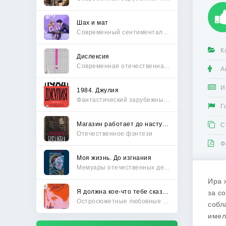
Шах и мат
Современный сентиментальный роман
К
Дислексия
Современная отечественная проза
А
И
1984. Джулия
Фантастический зарубежный боевик
Г
Магазин работает до наступления тьмы
С
Отечественное фэнтези
Ф
Моя жизнь. До изгнания
Мемуары отечественных деятелей
Ира 
Я должна кое-что тебе сказать
за с
Остросюжетные любовные романы
собл
имел