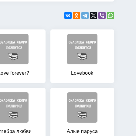
Love forever?
Lovebook
лгебра любви
Алые паруса