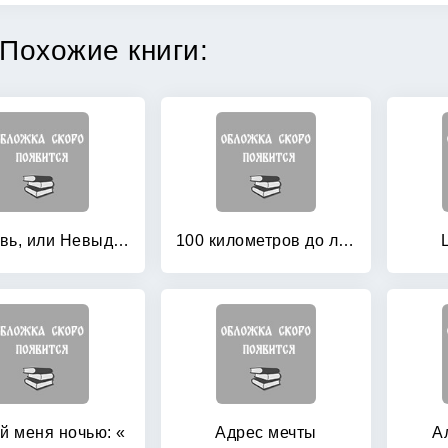
Похожие книги:
#любовь, или Невыдуманная история
100 километров до любви
й меня ночью: «
Адрес мечты
А