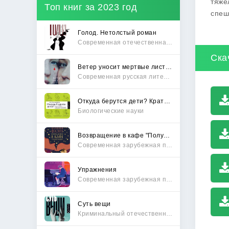
тяже
Топ книг за 2023 год
спеш
Голод. Нетолстый роман
Современная отечественная проза
Ска
Ветер уносит мертвые листья
Современная русская литература
Откуда берутся дети? Краткий путеводитель по переходу из лагеря чайлдфри
Биологические науки
Возвращение в кафе "Полустанок"
Современная зарубежная проза
Упражнения
Современная зарубежная проза
Суть вещи
Криминальный отечественный детектив