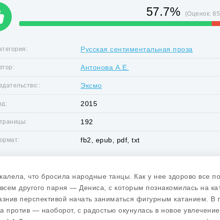
57.7%
(Оценок:
8
Русская сентиментальная проза
атегория:
Антонова А.Е.
втор:
Эксмо
здательство::
2015
од:
192
траницы:
fb2, epub, pdf, txt
ормат:
жалела, что бросила народные танцы. Как у нее здорово все п
овсем другого парня — Дениса, с которым познакомилась на ка
азнив перспективой начать заниматься фигурным катанием. В п
а против — наоборот, с радостью окунулась в новое увлечение