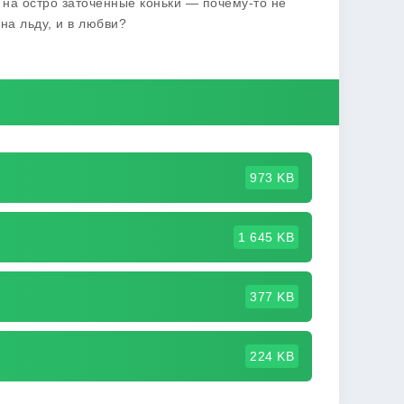
 на остро заточенные коньки — почему-то не
на льду, и в любви?
973 KB
1 645 KB
377 KB
224 KB