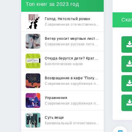
Топ книг за 2023 год
Голод. Нетолстый роман
Ска
Современная отечественная проза
Ветер уносит мертвые листья
Современная русская литература
Откуда берутся дети? Краткий путеводитель по переходу из лагеря чайлдфри
Биологические науки
Возвращение в кафе "Полустанок"
Современная зарубежная проза
Упражнения
Современная зарубежная проза
Суть вещи
Криминальный отечественный детектив