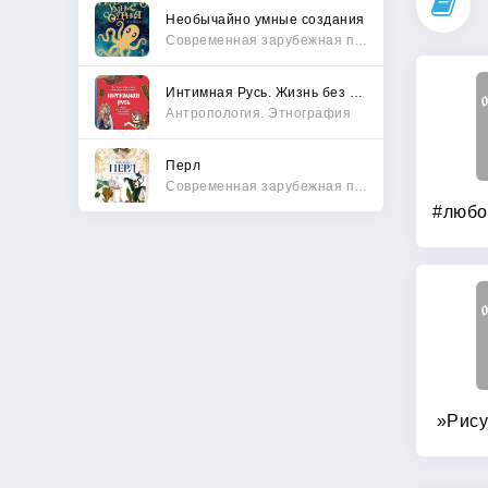
Необычайно умные создания
Современная зарубежная проза
Интимная Русь. Жизнь без Домостроя, грех, любовь и колдовство
Антропология. Этнография
Перл
Современная зарубежная проза
»Рису