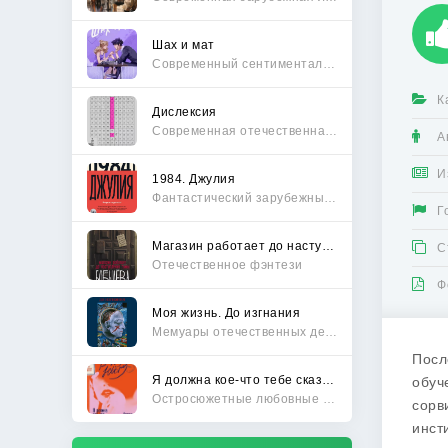
Шах и мат
Современный сентиментальный роман
К
Дислексия
Современная отечественная проза
А
И
1984. Джулия
Фантастический зарубежный боевик
Г
Магазин работает до наступления тьмы
С
Отечественное фэнтези
Ф
Моя жизнь. До изгнания
Мемуары отечественных деятелей
Посл
Я должна кое-что тебе сказать
обуч
Остросюжетные любовные романы
сорв
инст