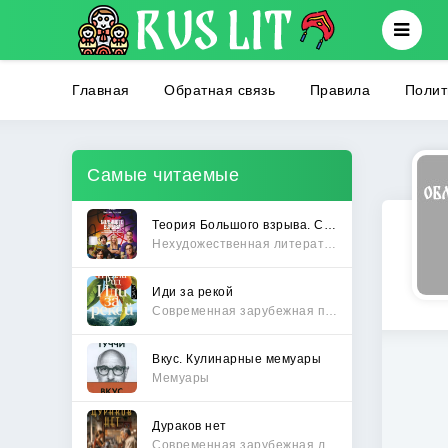
Главная
Обратная связь
Правила
Полит
Самые читаемые
Теория Большого взрыва. Самая полная история создания культового сериала
Нехудожественная литература
Иди за рекой
Современная зарубежная проза
Вкус. Кулинарные мемуары
Мемуары
Дураков нет
Современная зарубежная литература