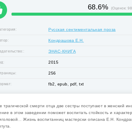
68.6%
(Оценок:
9
Русская сентиментальная проза
атегория:
Кондрашова Е.Н.
втор:
ЭНАС-КНИГА
здательство::
2015
од:
256
траницы:
fb2, epub, pdf, txt
ормат:
е трагической смерти отца две сестры поступают в женский инс
ение в этом заведении поможет воспитать стойкость и характе
иголовой... Жизнь воспитанниц мастерски описана Е.Н. Конд
итута.