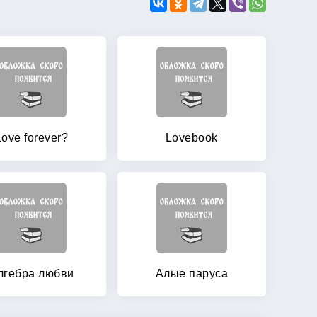
Love forever?
Lovebook
лгебра любви
Алые паруса