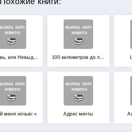
Похожие книги:
#любовь, или Невыдуманная история
100 километров до любви
й меня ночью: «
Адрес мечты
А