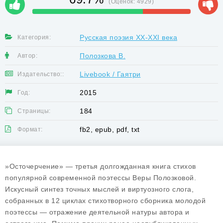
(Оценок:
4929
)
Русская поэзия XX-XXI века
Категория:
Полозкова В.
Автор:
Livebook / Гаятри
Издательство::
2015
Год:
184
Страницы:
fb2, epub, pdf, txt
Формат:
»Осточерчение» — третья долгожданная книга стихов
популярной современной поэтессы Веры Полозковой.
Искусный синтез точных мыслей и виртуозного слога,
собранных в 12 циклах стихотворного сборника молодой
поэтессы — отражение деятельной натуры автора и