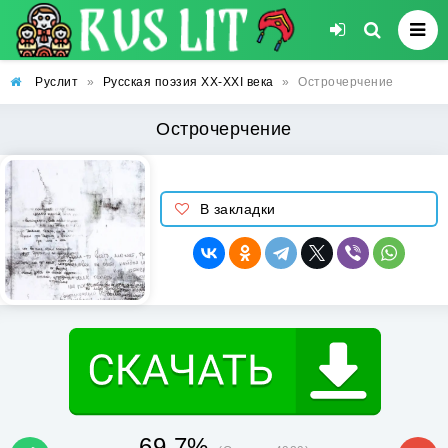
Руслит
»
Русская поэзия XX-XXI века
»
Острочерчение
Острочерчение
В закладки
69.7%