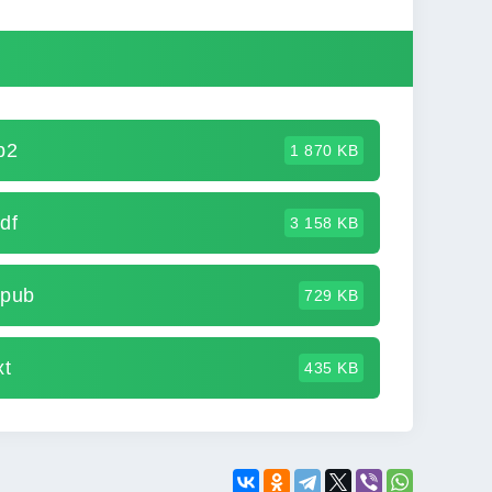
b2
1 870 KB
df
3 158 KB
epub
729 KB
xt
435 KB