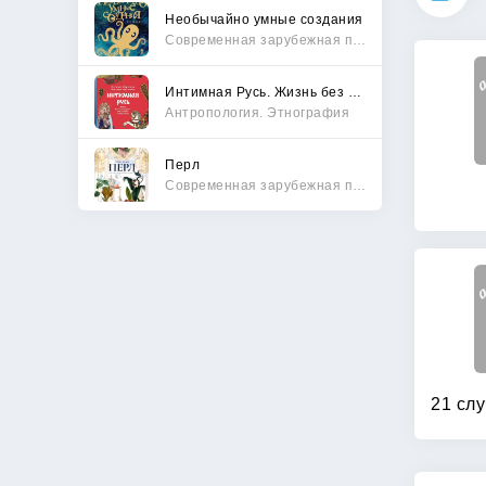
Необычайно умные создания
Современная зарубежная проза
Интимная Русь. Жизнь без Домостроя, грех, любовь и колдовство
Антропология. Этнография
Перл
Современная зарубежная проза