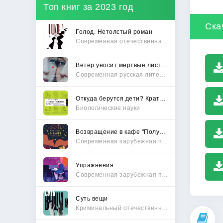
Топ книг за 2023 год
Ска
Голод. Нетолстый роман
Современная отечественная проза
Ветер уносит мертвые листья
Современная русская литература
Откуда берутся дети? Краткий путеводитель по переходу из лагеря чайлдфри
Биологические науки
Возвращение в кафе "Полустанок"
Современная зарубежная проза
Упражнения
Современная зарубежная проза
Суть вещи
Криминальный отечественный детектив