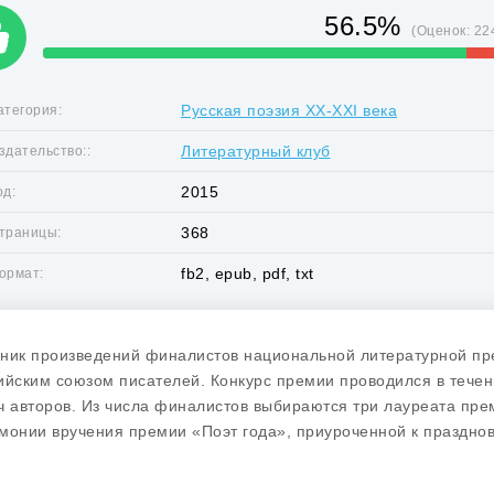
56.5%
(Оценок:
22
Русская поэзия XX-XXI века
атегория:
Литературный клуб
здательство::
2015
од:
368
траницы:
fb2, epub, pdf, txt
ормат:
ник произведений финалистов национальной литературной пр
ийским союзом писателей. Конкурс премии проводился в течени
ч авторов. Из числа финалистов выбираются три лауреата пр
монии вручения премии «Поэт года», приуроченной к праздно