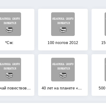
*См:
100 поэтов 2012
15
21 случай повествовательной речи: Стихотворения и поэма
40 лет на планете «Поэзия»: сборник итогов по жизни 2005-2010
500