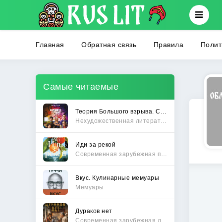
Главная
Обратная связь
Правила
Полит
Самые читаемые
Теория Большого взрыва. Самая полная история создания культового сериала
Нехудожественная литература
Иди за рекой
Современная зарубежная проза
Вкус. Кулинарные мемуары
Мемуары
Дураков нет
Современная зарубежная литература