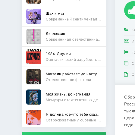
Шах и мат
Современный сентиментальный роман
К
Дислексия
Современная отечественная проза
И
Г
1984. Джулия
Фантастический зарубежный боевик
С
Магазин работает до наступления тьмы
Ф
Отечественное фэнтези
Моя жизнь. До изгнания
Сбор
Мемуары отечественных деятелей
Росс
тыся
Я должна кое-что тебе сказать
цере
Остросюжетные любовные романы
года.