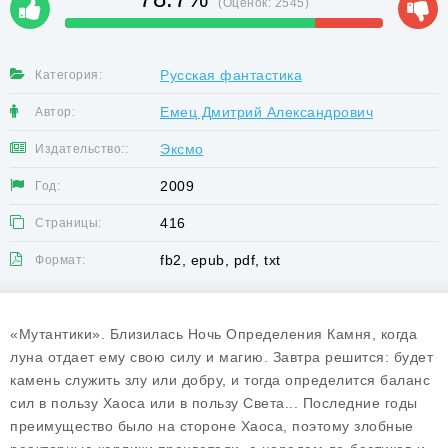
(Оценок:
2545
)
Русская фантастика
Категория:
Емец Дмитрий Александрович
Автор:
Эксмо
Издательство::
2009
Год:
416
Страницы:
fb2, epub, pdf, txt
Формат:
«Мутантики». Близилась Ночь Определения Камня, когда
луна отдает ему свою силу и магию. Завтра решится: будет
камень служить злу или добру, и тогда определится баланс
сил в пользу Хаоса или в пользу Света... Последние годы
преимущество было на стороне Хаоса, поэтому злобные