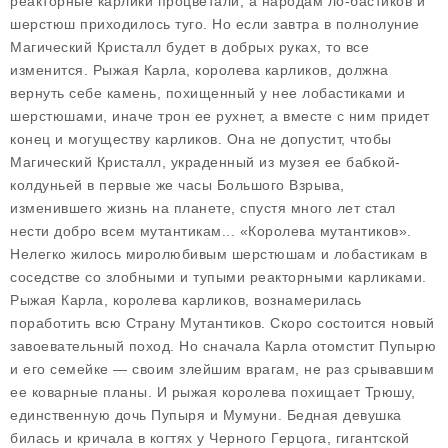
реакторные карлики процветали, а народам ло-бастиков и
шерстюш приходилось туго. Но если завтра в полнолуние
Магический Кристалл будет в добрых руках, то все
изменится. Рыжая Карла, королева карликов, должна
вернуть себе камень, похищенный у нее лобастиками и
шерстюшами, иначе трон ее рухнет, а вместе с ним придет
конец и могуществу карликов. Она не допустит, чтобы
Магический Кристалл, украденный из музея ее бабкой-
колдуньей в первые же часы Большого Взрыва,
изменившего жизнь на планете, спустя много лет стал
нести добро всем мутантикам... «Королева мутантиков».
Нелегко жилось миролюбивым шерстюшам и лобастикам в
соседстве со злобными и тупыми реакторными карликами.
Рыжая Карла, королева карликов, вознамерилась
поработить всю Страну Мутантиков. Скоро состоится новый
завоевательный поход. Но сначала Карла отомстит Пупырю
и его семейке — своим злейшим врагам, не раз срывавшим
ее коварные планы. И рыжая королева похищает Трюшу,
единственную дочь Пупыря и Мумуни. Бедная девушка
билась и кричала в когтях у Черного Герцога, гигантской