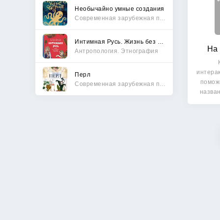
Необычайно умные создания
Современная зарубежная проза
Интимная Русь. Жизнь без Домостроя, грех, любовь и колдовство
На 
Антропология. Этнография
интера
Перл
помож
Современная зарубежная проза
назва
п