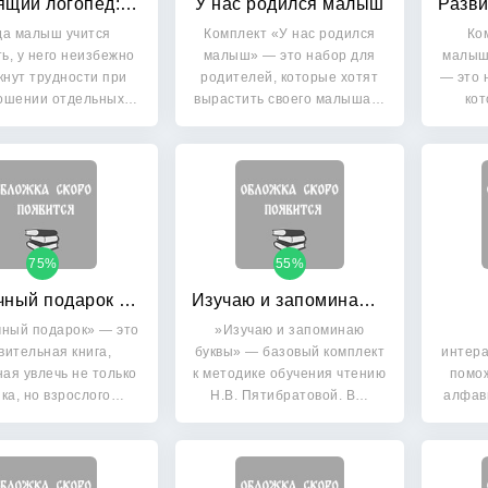
Говорящий логопед: От 3 до 5 лет
У нас родился малыш
да малыш учится
Комплект «У нас родился
Ко
ть, у него неизбежно
малыш» — это набор для
малыша
кнут трудности при
родителей, которые хотят
— это 
ошении отдельных…
вырастить своего малыша…
ко
75%
55%
Сказочный подарок (+ CD-ROM)
Изучаю и запоминаю буквы: Игровой комплект: методическое пособие, 62 картинки-ассоциации. Для детей от 1 года до 3 лет
чный подарок» — это
»Изучаю и запоминаю
вительная книга,
буквы» — базовый комплект
интер
ая увлечь не только
к методике обучения чтению
помож
ка, но взрослого…
Н.В. Пятибратовой. В…
алфави