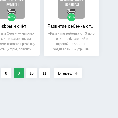
66%
66%
ифры и счёт
Развитие ребенка от 3 до 5 лет
ы и Счет» — книжка-
»Развитие ребёнка от 3 до 5
 с интерактивными
лет» — обучающий и
ями поможет ребёнку
игровой набор для
ить цифры, освоить
родителей. Внутри Вы
азы…
найдёте:…
8
9
10
11
Вперед