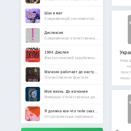
п
Шах и мат
Современный сентиментальный роман
Дислексия
Современная отечественная проза
Укра
1984. Джулия
Фантастический зарубежный боевик
Наш д
н
Магазин работает до наступления тьмы
прос
Отечественное фэнтези
нашу 
ха
Моя жизнь. До изгнания
Мемуары отечественных деятелей
Я должна кое-что тебе сказать
Остросюжетные любовные романы