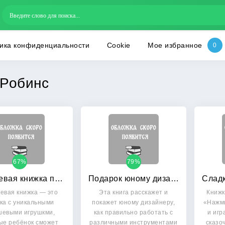
ика конфиденциальности
Cookie
Мое избранное
Робинс
67%
79%
Плюшевая книжка про плюшевых мартышек
Подарок юному дизайнеру
вая книжка — это
Эта книга расскажет и
Книжк
ка с уникальными
покажет юному дизайнеру,
«Нажми
евыми игрушкми,
как правильно работать с
и иг
ые ребёнок сможет
различными инструментами
сказо