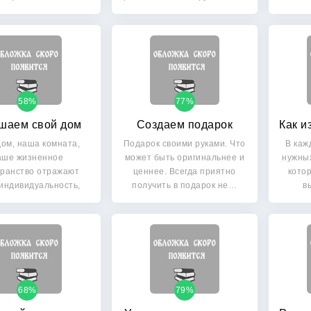
рикреплять к…
и…
58%
77%
шаем свой дом
Создаем подарок
ом, наша комната,
Подарок своими руками. Что
В каж
аше жизненное
может быть оригинальнее и
нужны
транство отражают
ценнее. Всегда приятно
кото
индивидуальность,
получить в подарок не…
в
рактер и даже…
68%
79%