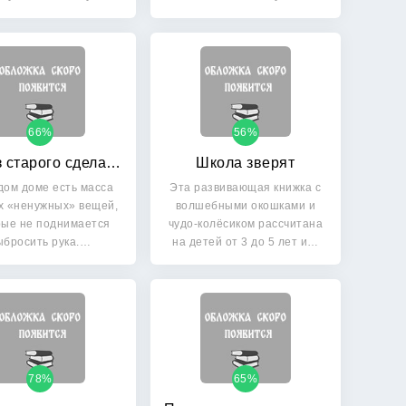
засыпают…
66%
56%
Как из старого сделать новое
Школа зверят
дом доме есть масса
Эта развивающая книжка с
х «ненужных» вещей,
волшебными окошками и
рые не поднимается
чудо-колёсиком рассчитана
ыбросить рука.…
на детей от 3 до 5 лет и…
78%
65%