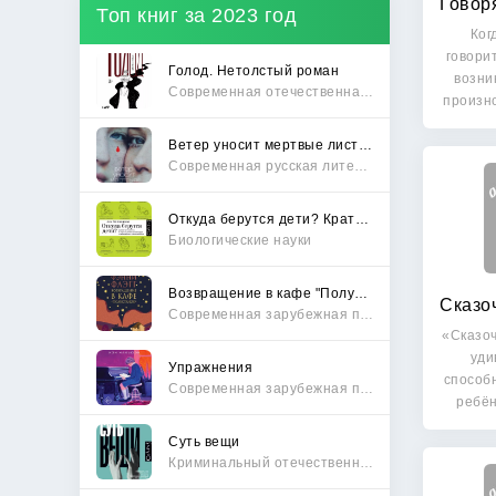
Топ книг за 2023 год
Ког
говори
Голод. Нетолстый роман
возни
Современная отечественная проза
произн
Ветер уносит мертвые листья
Современная русская литература
Откуда берутся дети? Краткий путеводитель по переходу из лагеря чайлдфри
Биологические науки
Возвращение в кафе "Полустанок"
Современная зарубежная проза
«Сказо
уди
Упражнения
способн
Современная зарубежная проза
ребён
Суть вещи
Криминальный отечественный детектив