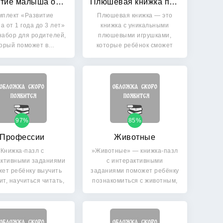
Развитие малыша от 1 года до 3 лет
Плюшевая книжка про плюшевых мишек
мплект «Развитие
Плюшевая книжка — это
 от 1 года до 3 лет»
книжка с уникальными
набор для родителей,
плюшевыми игрушками,
торый поможет в…
которые ребёнок сможет
прикреплять…
97%
85%
Профессии
Животные
Книжка-пазл с
»Животные» — книжка-пазл
активными заданиями
с интерактивными
ет ребёнку выучить
заданиями поможет ребёнку
т, научиться читать,
познакомиться с животным,
выучить…
…