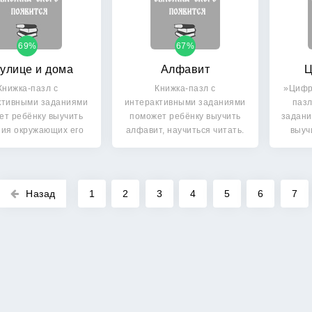
69%
67%
улице и дома
Алфавит
Ц
Книжка-пазл с
Книжка-пазл с
»Цифр
ктивными заданиями
интерактивными заданиями
пазл
ет ребёнку выучить
поможет ребёнку выучить
задани
ния окружающих его
алфавит, научиться читать.
выуч
редметов на…
…
Назад
1
2
3
4
5
6
7