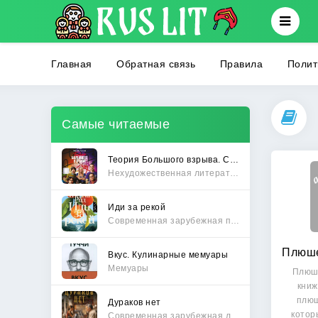
Главная
Обратная связь
Правила
Полит
Самые читаемые
Теория Большого взрыва. Самая полная история создания культового сериала
Нехудожественная литература
Иди за рекой
Современная зарубежная проза
Вкус. Кулинарные мемуары
Мемуары
Плюше
книж
плюш
Дураков нет
котор
Современная зарубежная литература