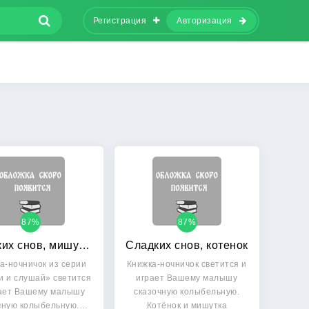
Регистрация
Авторизация
87%
87%
Сладких снов, мишутка
Сладких снов, котенок
а-ночничок из серии
Книжка-ночничок светится и
 и слушай» светится
играет Вашему малышу
рает Вашему малышу
сказочную колыбельную.
чную колыбельную.…
Котёнок и мишутка