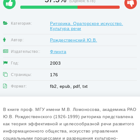
(Оценок:
678
)
Риторика. Ораторское искусство.
Категория:
Культура речи
Рождественский Ю.В.
Автор:
Флинта
Издательство::
2003
Год:
176
Страницы:
fb2, epub, pdf, txt
Формат:
В книге проф. МГУ имени М.В. Ломоносова, академика РАО
Ю.В. Рождественского (1926-1999) риторика представлена
как теория эффективной и целесообразной речи развитого
информационного общества, искусство управления
социальными процессами и разрешения культурно-