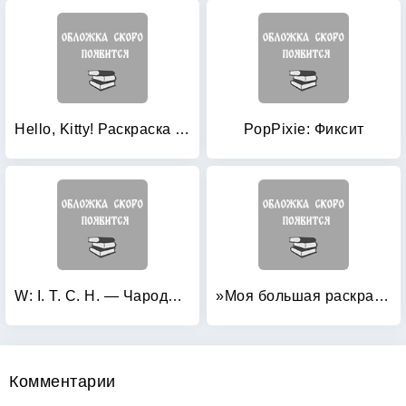
Hello, Kitty! Раскраска + 20 наклеек
PopPixie: Фиксит
W: I. T. C. H. — Чародейки. Волшебная раскраска
»Моя большая раскраска «Маша и Медведь» 1418
Комментарии