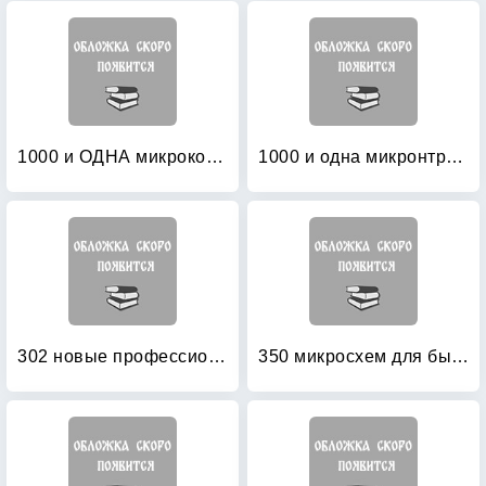
1000 и ОДНА микроконтроллерная СХЕМА: Выпуск 2 (+ CD-ROM)
1000 и одна микронтроллерная схема: Выпуск 1 (+ CD-ROM)
302 новые профессиональные схемы: Схемотехнические решения для радиолюбителей и профессионалов
350 микросхем для бытовой радиоаппаратуры: Справочник