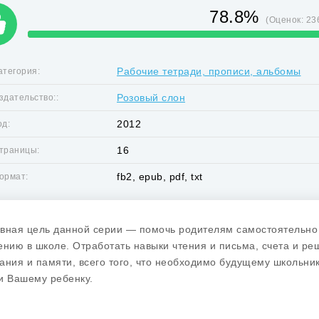
78.8%
(Оценок:
23
Рабочие тетради, прописи, альбомы
атегория:
Розовый слон
здательство::
2012
од:
16
траницы:
fb2, epub, pdf, txt
ормат:
вная цель данной серии — помочь родителям самостоятельно 
ению в школе. Отработать навыки чтения и письма, счета и ре
ания и памяти, всего того, что необходимо будущему школьни
и Вашему ребенку.