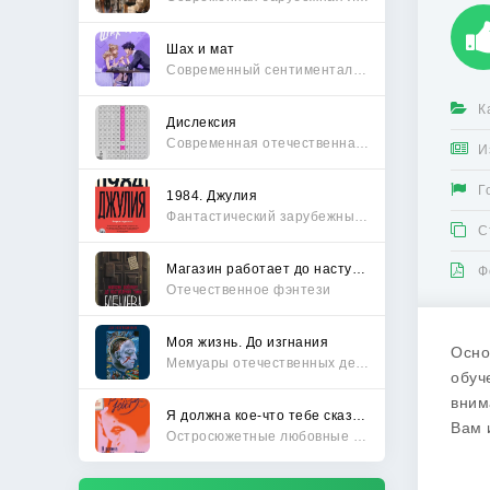
Шах и мат
Современный сентиментальный роман
К
Дислексия
Современная отечественная проза
И
Г
1984. Джулия
Фантастический зарубежный боевик
С
Магазин работает до наступления тьмы
Ф
Отечественное фэнтези
Моя жизнь. До изгнания
Осно
Мемуары отечественных деятелей
обуч
вним
Я должна кое-что тебе сказать
Вам 
Остросюжетные любовные романы