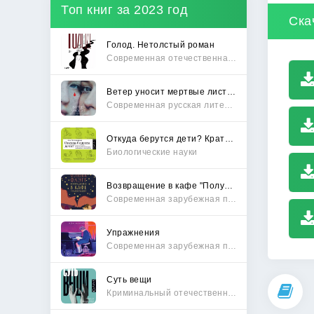
Топ книг за 2023 год
Ска
Голод. Нетолстый роман
Современная отечественная проза
Ветер уносит мертвые листья
Современная русская литература
Откуда берутся дети? Краткий путеводитель по переходу из лагеря чайлдфри
Биологические науки
Возвращение в кафе "Полустанок"
Современная зарубежная проза
Упражнения
Современная зарубежная проза
Суть вещи
Криминальный отечественный детектив