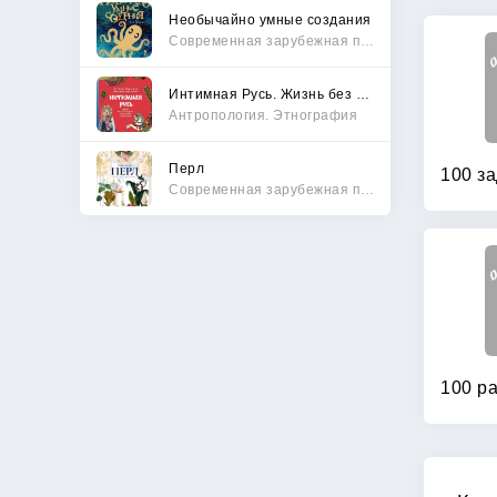
Необычайно умные создания
Современная зарубежная проза
Интимная Русь. Жизнь без Домостроя, грех, любовь и колдовство
Антропология. Этнография
Перл
Современная зарубежная проза