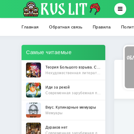
Главная
Обратная связь
Правила
Полит
Самые читаемые
Теория Большого взрыва. Самая полная история создания культового сериала
Нехудожественная литература
Иди за рекой
Современная зарубежная проза
Вкус. Кулинарные мемуары
Мемуары
Дураков нет
Современная зарубежная литература