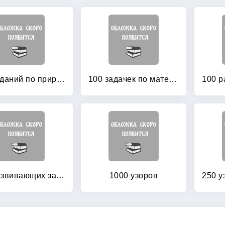
100 заданий по природоведению: Рабочая тетрадь для учащихся 3-го класса четырехлетней начальной школы
100 задачек по математике: Рабочая тетрадь для детей 5-6 лет
100 развивающих заданий для мальчиков
1000 узоров