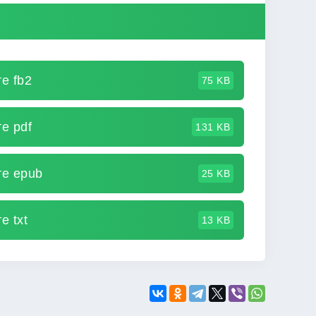
е fb2
75 KB
е pdf
131 KB
те epub
25 KB
е txt
13 KB