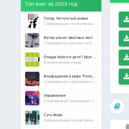
Топ книг за 2023 год
Голод. Нетолстый роман
Современная отечественная проза
Ветер уносит мертвые листья
Современная русская литература
Откуда берутся дети? Краткий путеводитель по переходу из лагеря чайлдфри
Биологические науки
Возвращение в кафе "Полустанок"
Современная зарубежная проза
Упражнения
Современная зарубежная проза
Суть вещи
Криминальный отечественный детектив