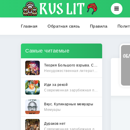
Главная
Обратная связь
Правила
Полит
Самые читаемые
Теория Большого взрыва. Самая полная история создания культового сериала
Нехудожественная литература
Иди за рекой
Современная зарубежная проза
Вкус. Кулинарные мемуары
Мемуары
Дураков нет
Современная зарубежная литература