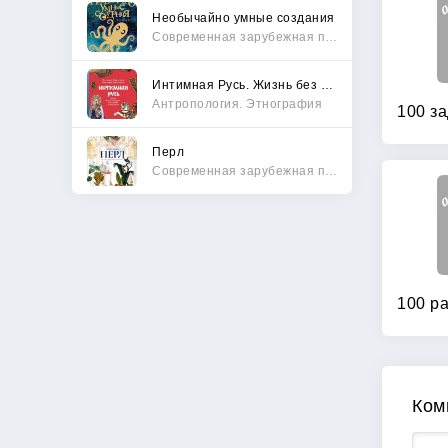
Необычайно умные создания
Современная зарубежная проза
Интимная Русь. Жизнь без Домостроя, грех, любовь и колдовство
Антропология. Этнография
Перл
Современная зарубежная проза
Ком