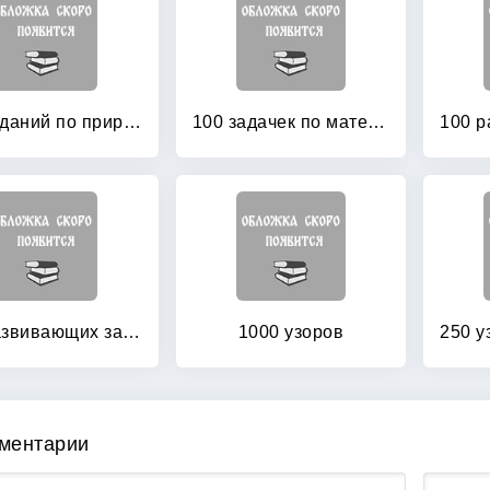
100 заданий по природоведению: Рабочая тетрадь для учащихся 3-го класса четырехлетней начальной школы
100 задачек по математике: Рабочая тетрадь для детей 5-6 лет
100 развивающих заданий для мальчиков
1000 узоров
ментарии