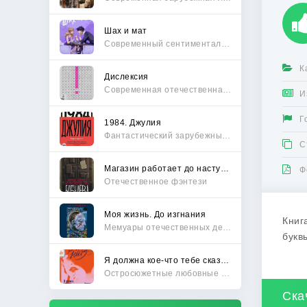
Шах и мат
Современный сентиментальный роман
К
Дислексия
Современная отечественная проза
И
Г
1984. Джулия
Фантастический зарубежный боевик
С
Магазин работает до наступления тьмы
Ф
Отечественное фэнтези
Моя жизнь. До изгнания
Книг
Мемуары отечественных деятелей
букв
Я должна кое-что тебе сказать
Остросюжетные любовные романы
Ска