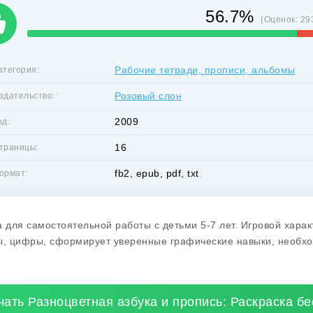
56.7%
(Оценок:
29
Рабочие тетради, прописи, альбомы
атегория:
Розовый слон
здательство::
2009
од:
16
траницы:
fb2, epub, pdf, txt
ормат:
а для самостоятельной работы с детьми 5-7 лет. Игровой хара
ы, цифры, сформирует уверенные графические навыки, необх
чать Разноцветная азбука и пропись: Раскраска б