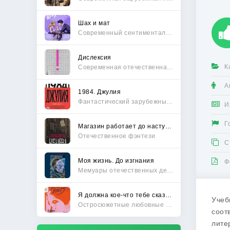
Шах и мат
Современный сентиментальный роман
Дислексия
К
Современная отечественная проза
А
1984. Джулия
Фантастический зарубежный боевик
И
Г
Магазин работает до наступления тьмы
Отечественное фэнтези
С
Моя жизнь. До изгнания
Ф
Мемуары отечественных деятелей
Я должна кое-что тебе сказать
Учеб
Остросюжетные любовные романы
соот
лите