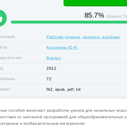
85.7%
(Оценок:
7
Рабочие тетради, прописи, альбомы
атегория:
Катханова Ю.Ф.
втор:
Владос
здательство::
2012
од:
72
траницы:
fb2, epub, pdf, txt
ормат:
ные пособия включают разработки уроков для начальных класс
ветствии со школьной программой для общеобразовательных 
ратурным и изобразительным материалом.