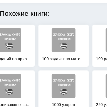
Похожие книги:
100 заданий по природоведению: Рабочая тетрадь для учащихся 3-го класса четырехлетней начальной школы
100 задачек по математике: Рабочая тетрадь для детей 5-6 лет
100 развивающих заданий для мальчиков
1000 узоров