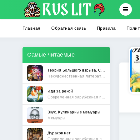
Главная
Обратная связь
Правила
Полит
Самые читаемые
Теория Большого взрыва. Самая полная история создания культового сериала
Нехудожественная литература
Иди за рекой
Современная зарубежная проза
Вкус. Кулинарные мемуары
Мемуары
Дураков нет
Современная зарубежная литература