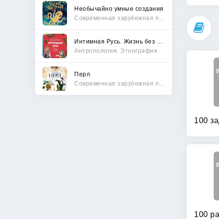
Необычайно умные создания
Современная зарубежная проза
Интимная Русь. Жизнь без Домостроя, грех, любовь и колдовство
Антропология. Этнография
Перл
Современная зарубежная проза