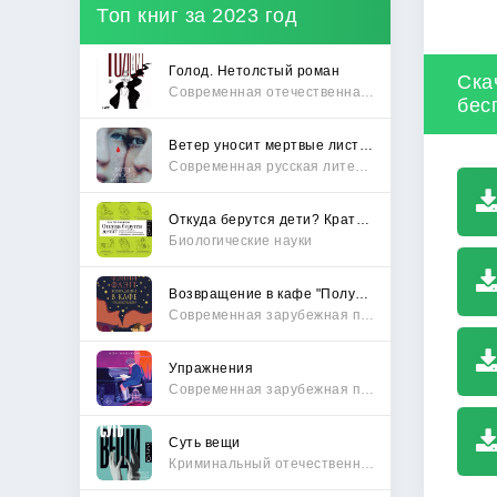
Топ книг за 2023 год
Голод. Нетолстый роман
Ска
Современная отечественная проза
бес
Ветер уносит мертвые листья
Современная русская литература
Откуда берутся дети? Краткий путеводитель по переходу из лагеря чайлдфри
Биологические науки
Возвращение в кафе "Полустанок"
Современная зарубежная проза
Упражнения
Современная зарубежная проза
Суть вещи
Криминальный отечественный детектив