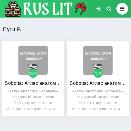
Путц Р.
89%
75%
Sobotta: Атлас анатомии человека. В 2-х томах. Том 2: Туловище. Внутренние органы. Нижняя конечность. + брошюра
Sobotta: Атлас анатомии человека. В 2-х томах. Том 1: Голова. Шея. Верхняя конечность
»Атлас анатомии человека»,
»Атлас анатомии человека»,
созданный Йоханнесом
созданный Йоханнесом
Соботта, директором
Соботта, директором
Анатомического института…
Анатомического института…