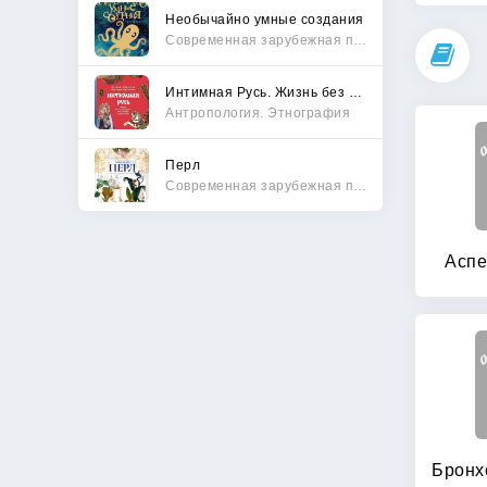
Необычайно умные создания
Современная зарубежная проза
Интимная Русь. Жизнь без Домостроя, грех, любовь и колдовство
Антропология. Этнография
Перл
Современная зарубежная проза
Аспе