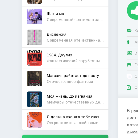
Шах и мат
Современный сентиментальный роман
К
Дислексия
Современная отечественная проза
А
И
1984. Джулия
Фантастический зарубежный боевик
Г
Магазин работает до наступления тьмы
С
Отечественное фэнтези
Ф
Моя жизнь. До изгнания
Мемуары отечественных деятелей
В ру
Я должна кое-что тебе сказать
диаг
Остросюжетные любовные романы
пато
дыха