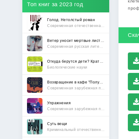
клет
Топ книг за 2023 год
проф
Голод. Нетолстый роман
Современная отечественная проза
Ска
Ветер уносит мертвые листья
Современная русская литература
Откуда берутся дети? Краткий путеводитель по переходу из лагеря чайлдфри
Биологические науки
Возвращение в кафе "Полустанок"
Современная зарубежная проза
Упражнения
Современная зарубежная проза
Суть вещи
Криминальный отечественный детектив