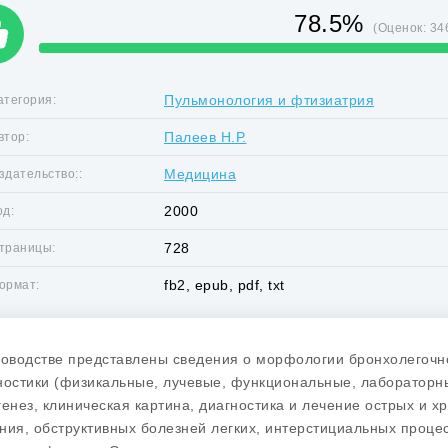
78.5%
(Оценок:
34
Пульмонология и фтизиатрия
атегория:
Палеев Н.Р.
втор:
Медицина
здательство::
2000
од:
728
траницы:
fb2, epub, pdf, txt
ормат:
ководстве представлены сведения о морфологии бронхолегочн
ностики (физикальные, лучевые, функциональные, лабораторны
генез, клиническая картина, диагностика и лечение острых и 
ния, обструктивных болезней легких, интерстициальных процес