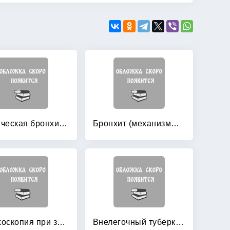
Атопическая бронхиальная астма
Бронхит (механизмы хронизации, лечение, профилактика)
Бронхоскопия при заболеваниях легких
Внелегочный туберкулез: Руководство для врачей