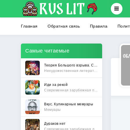
Главная
Обратная связь
Правила
Полит
Самые читаемые
Теория Большого взрыва. Самая полная история создания культового сериала
Нехудожественная литература
Иди за рекой
Современная зарубежная проза
Вкус. Кулинарные мемуары
Мемуары
Дураков нет
Современная зарубежная литература