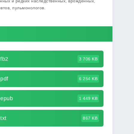
нных и редких наследственных, врожденных,
втов, пульмонологов.
fb2
3 706 KB
pdf
6 254 KB
 epub
1 449 KB
txt
867 KB