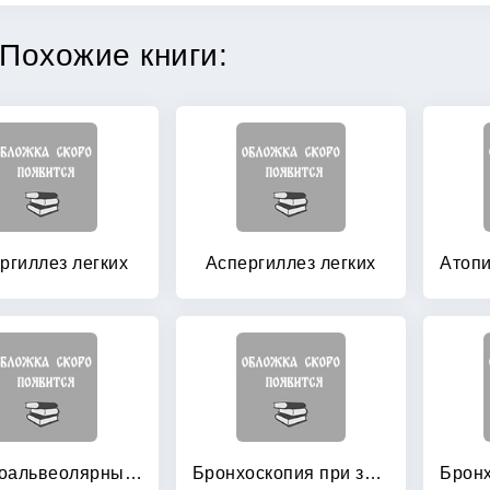
Похожие книги:
ргиллез легких
Аспергиллез легких
Бронхоальвеолярный лаваж при диффузных поражениях легких
Бронхоскопия при заболеваниях легких