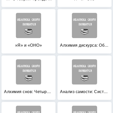
»Я» и «ОНО»
Алхимия дискурса: Образ, звук и психическое
Алхимия снов: Четыре архетипа
Анализ самости: Систематический подход к лечению нарциссических нарушений личности