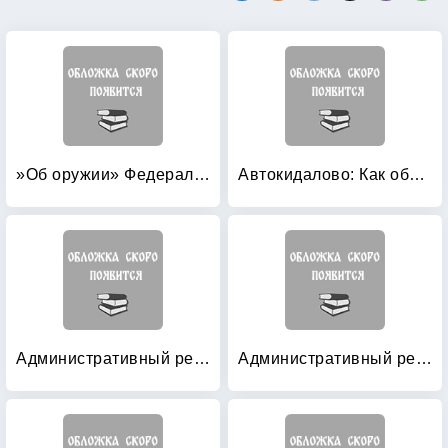
»Об оружии» Федеральный закон №150-ФЗ
Автокидалово: Как обманывают автовладельца
Административный регламент Министерства внутренних дел Российской Федерации исполнения государственной функции по контролю и надзору за соблюдением участниками дорожного движения требований в области обеспечения безопасности дорожного движения
Административный регламент федеральной миграционной службы России