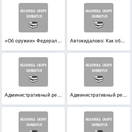
»Об оружии» Федеральный закон №150-ФЗ
Автокидалово: Как обманывают автовладельца
Административный регламент Министерства внутренних дел Российской Федерации исполнения государственной функции по контролю и надзору за соблюдением участниками дорожного движения требований в области обеспечения безопасности дорожного движения
Административный регламент федеральной миграционной службы России