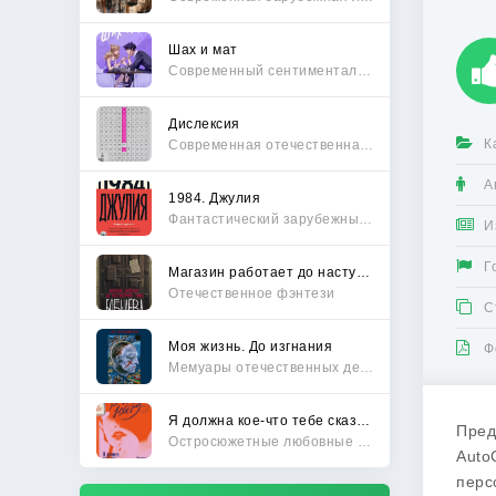
Шах и мат
Современный сентиментальный роман
Дислексия
К
Современная отечественная проза
А
1984. Джулия
Фантастический зарубежный боевик
И
Г
Магазин работает до наступления тьмы
Отечественное фэнтези
С
Моя жизнь. До изгнания
Ф
Мемуары отечественных деятелей
Я должна кое-что тебе сказать
Пред
Остросюжетные любовные романы
Auto
перс