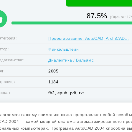
87.5%
(Оценок:
17
Проектирование. AutoCAD, ArchiCAD...
атегория:
Финкельштейн
втор:
Диалектика / Вильямс
здательство::
2005
од:
1184
траницы:
fb2, epub, pdf, txt
ормат:
лагаемая вашему вниманию книга представляет собой всеобъ
CAD 2004 — самой мощной системы автоматизированного проект
ональных компьютерах. Программа AutoCAD 2004 способна вып