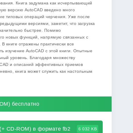
рования. Книга задумана как исчерпывающий
вую версию AutoCAD введено много
ие типовых операций черчения. Уже после
редыдущими версиями, заметит, что загрузка
начительно быстрее. Помимо
го новых функций, напрямую связанных с
 В книге отражены практически все
ь изучение AutoCAD с этой книги. Опытные
ьный уровень. Благодаря множеству
toCAD и описаний эффективных приемов
невно, книга может служить как настольным
ROM) бесплатно
 (+ CD-ROM) в формате fb2
6 032 KB