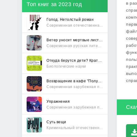
в ра
Топ книг за 2023 год
спра
комп
Голод. Нетолстый роман
перв
Современная отечественная проза
файл
сове
Ветер уносит мертвые листья
рабо
Современная русская литература
функ
поль
Откуда берутся дети? Краткий путеводитель по переходу из лагеря чайлдфри
прак
Биологические науки
выпо
спра
Возвращение в кафе "Полустанок"
Современная зарубежная проза
Упражнения
Ска
Современная зарубежная проза
Суть вещи
Криминальный отечественный детектив