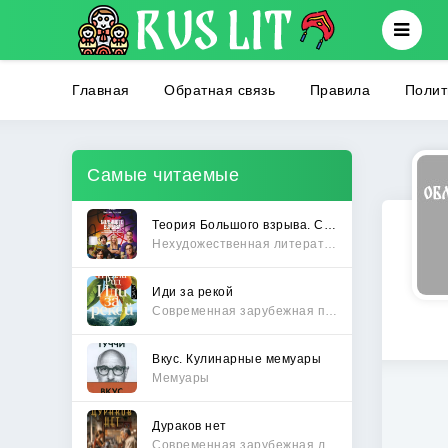
Главная
Обратная связь
Правила
Полит
Самые читаемые
Теория Большого взрыва. Самая полная история создания культового сериала
Нехудожественная литература
Иди за рекой
Современная зарубежная проза
Вкус. Кулинарные мемуары
Мемуары
Дураков нет
Современная зарубежная литература