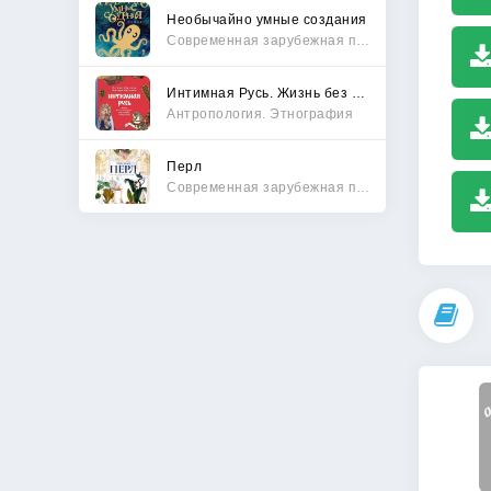
Необычайно умные создания
Современная зарубежная проза
Интимная Русь. Жизнь без Домостроя, грех, любовь и колдовство
Антропология. Этнография
Перл
Современная зарубежная проза