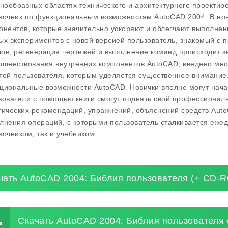
знообразных областях технического и архитектурного проекти
вочник по функциональным возможностям AutoCAD 2004. В но
онентов, которые значительно ускоряют и облегчают выполнен
ых экспериментов с новой версией пользователь, знакомый с п
ов, регенерация чертежей и выполнение команд происходит з
ршенствования внутренних компонентов AutoCAD, введено мно
той пользователя, которым уделяется существенное внимание.
циональные возможности AutoCAD. Новички вполне могут начат
зователи с помощью книги смогут поднять свой профессионал
тических рекомендаций, упражнений, объяснений средств Au
лнения операций, с которыми пользователь сталкивается ежед
вочником, так и учебником.
чать AutoCAD 2004: Библия пользователя (+ CD-
Скачать AutoCAD 2004: Библия пользователя