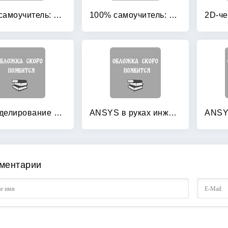
100% самоучитель: ArchiCAD 10. Архитектурно-строительное проектирование
100% самоучитель: AutoCAD 2009
3D-моделирование в AutoCAD: Самоучитель
ANSYS в руках инженера: Механика разрушения
ментарии