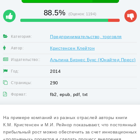
88.5%
(Оценок:
1194
)
Предпринимательство, торговля
Категория:
Кристенсен Клейтон
Автор:
Альпина Бизнес Букс (Юнайтед Пресс)
Издательство::
2014
Год:
290
Страницы:
fb2, epub, pdf, txt
Формат:
На примере компаний из разных отраслей авторы книги
К.М. Кристенсен и М.И. Рейнор показывают, что постоянный
прибыльный рост можно обеспечить за счет инновационных
«подрывных» проектов и сделать процесс внедрения