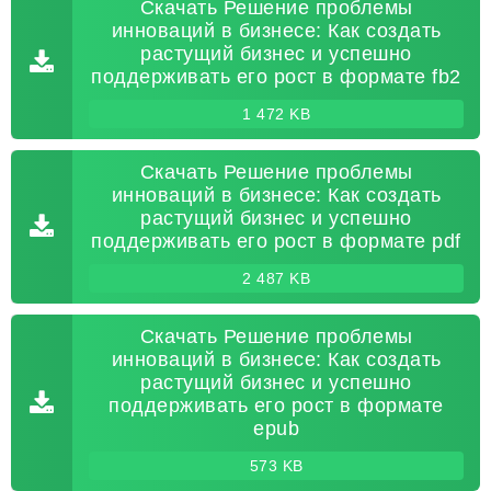
Скачать Решение проблемы
инноваций в бизнесе: Как создать
растущий бизнес и успешно
поддерживать его рост в формате fb2
1 472 KB
Скачать Решение проблемы
инноваций в бизнесе: Как создать
растущий бизнес и успешно
поддерживать его рост в формате pdf
2 487 KB
Скачать Решение проблемы
инноваций в бизнесе: Как создать
растущий бизнес и успешно
поддерживать его рост в формате
epub
573 KB