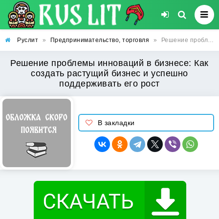
Руслит
»
Предпринимательство, торговля
»
Решение проблемы инноваций в бизнесе: Как создать растущий бизнес и успешно поддерживать его рост
Решение проблемы инноваций в бизнесе: Как
создать растущий бизнес и успешно
поддерживать его рост
В закладки