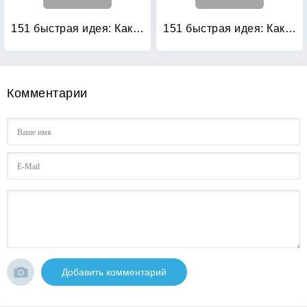
151 быстрая идея: Как увеличить продажи
151 быстрая идея: Как управлять своим временем
Комментарии