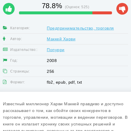
78.8%
(Оценок:
525
)
Предпринимательство, торговля
Категория:
Маккей Харви
Автор:
Попурри
Издательство::
2008
Год:
256
Страницы:
fb2, epub, pdf, txt
Формат:
Известный миллионер Харви Маккей правдиво и доступно
рассказывает о том, как обойти своих конкурентов в
торговле, управлении, мотивации и ведении переговоров. В
книге он излагает хронику своих успешных решений и
методов выживания, освоенных за три десятилетия и