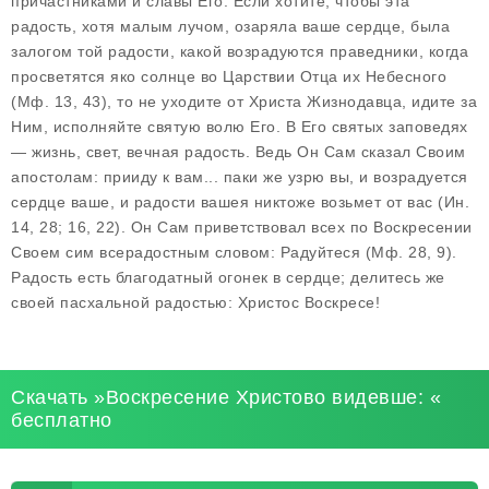
причастниками и славы Его. Если хотите, чтобы эта
радость, хотя малым лучом, озаряла ваше сердце, была
залогом той радости, какой возрадуются праведники, когда
просветятся яко солнце во Царствии Отца их Небесного
(Мф. 13, 43), то не уходите от Христа Жизнодавца, идите за
Ним, исполняйте святую волю Его. В Его святых заповедях
— жизнь, свет, вечная радость. Ведь Он Сам сказал Своим
апостолам: прииду к вам... паки же узрю вы, и возрадуется
сердце ваше, и радости вашея никтоже возьмет от вас (Ин.
14, 28; 16, 22). Он Сам приветствовал всех по Воскресении
Своем сим всерадостным словом: Радуйтеся (Мф. 28, 9).
Радость есть благодатный огонек в сердце; делитесь же
своей пасхальной радостью: Христос Воскресе!
Скачать »Воскресение Христово видевше: «
бесплатно