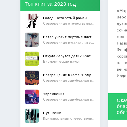
Топ книг за 2023 год
«Мар
иеро
Голод. Нетолстый роман
духо
Современная отечественная проза
сочи
женщ
Ветер уносит мертвые листья
Современная русская литература
Разв
Феоф
хоро
Откуда берутся дети? Краткий путеводитель по переходу из лагеря чайлдфри
Биологические науки
незн
вечн
Возвращение в кафе "Полустанок"
Изда
Современная зарубежная проза
Упражнения
Современная зарубежная проза
Ска
бла
оби
Суть вещи
Криминальный отечественный детектив