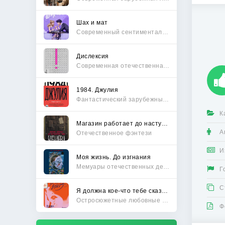
Шах и мат
Современный сентиментальный роман
Дислексия
Современная отечественная проза
1984. Джулия
Фантастический зарубежный боевик
К
Магазин работает до наступления тьмы
А
Отечественное фэнтези
И
Моя жизнь. До изгнания
Мемуары отечественных деятелей
Г
С
Я должна кое-что тебе сказать
Остросюжетные любовные романы
Ф