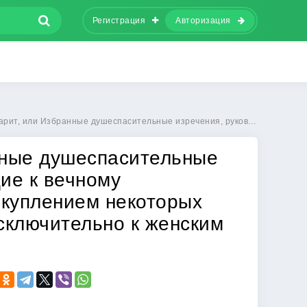
Регистрация
Авторизация
 Избранные душеспасительные изречения, руководящие к вечному блаженству, с присовокуплением некоторых бесед, относящихся исключительно к женским обителям
нные душеспасительные
ие к вечному
окуплением некоторых
сключительно к женским