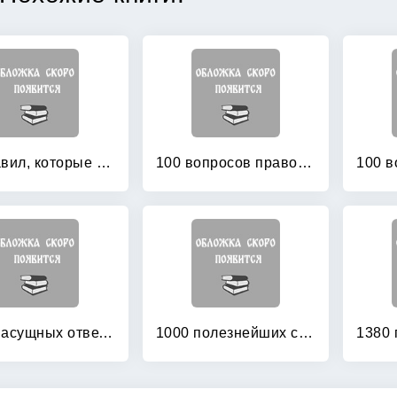
10 правил, которые необходимо знать при посещении храма
100 вопросов православному психотерапевту
1000 насущных ответов на 1000 вопросов
1000 полезнейших советов Батюшки