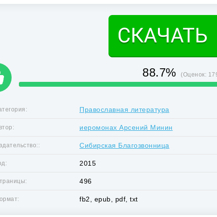
88.7%
(Оценок:
17
Православная литература
атегория:
иеромонах Арсений Минин
втор:
Сибирская Благозвонница
здательство::
2015
од:
496
траницы:
fb2, epub, pdf, txt
ормат: