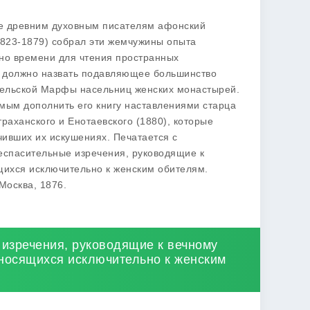
ие древним духовным писателям афонский
823-1879) собрал эти жемчужины опыта
но времени для чтения пространных
и» должно назвать подавляющее большинство
гельской Марфы насельниц женских монастырей.
мым дополнить его книгу наставлениями старца
раханского и Енотаевского (1880), которые
ивших их искушениях. Печатается с
еспасительные изречения, руководящие к
щихся исключительно к женским обителям.
Москва, 1876.
изречения, руководящие к вечному
тносящихся исключительно к женским