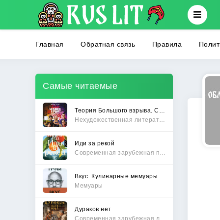
Главная
Обратная связь
Правила
Полит
Самые читаемые
Теория Большого взрыва. Самая полная история создания культового сериала
Нехудожественная литература
Иди за рекой
Современная зарубежная проза
Вкус. Кулинарные мемуары
Мемуары
Дураков нет
Современная зарубежная литература