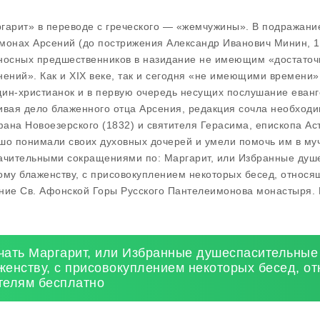
гарит» в переводе с греческого — «жемчужины». В подражан
монах Арсений (до пострижения Александр Иванович Минин, 1
носных предшественников в назидание не имеющим «достаточ
нений». Как и XIX веке, так и сегодня «не имеющими времен
ин-христианок и в первую очередь несущих послушание еван
ивая дело блаженного отца Арсения, редакция сочла необходи
ана Новоезерского (1832) и святителя Герасима, епископа Аст
шо понимали своих духовных дочерей и умели помочь им в муч
ачительными сокращениями по: Маргарит, или Избранные душ
ому блаженству, с присовокуплением некоторых бесед, относя
ние Св. Афонской Горы Русского Пантелеимонова монастыря. 
чать Маргарит, или Избранные душеспасительные 
женству, с присовокуплением некоторых бесед, о
телям бесплатно