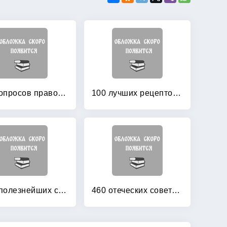
100 вопросов православному психотерапевту
100 лучших рецептов для православного поста
1380 полезнейших советов батюшки своим прихожанам
460 отеческих советов: Как найти духовника и научиться послушанию