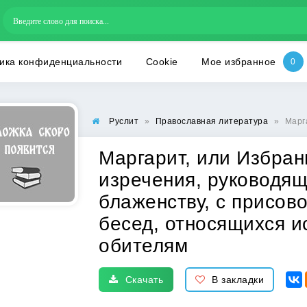
ика конфиденциальности
Cookie
Мое избранное
Руслит
»
Православная литература
»
Маргарит, или
Маргарит, или Избра
изречения, руководящ
блаженству, с присов
бесед, относящихся и
обителям
Скачать
В закладки