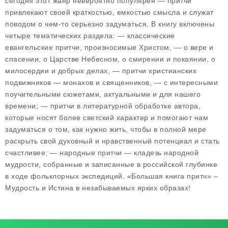
сегодня этот жанр невероятно популярен — притчи
привлекают своей краткостью, емкостью смысла и служат
поводом о чем-то серьезно задуматься. В книгу включены
четыре тематических раздела: — классические
евангельские притчи, произносимые Христом, — о вере и
спасении, о Царстве Небесном, о смирении и покаянии, о
милосердии и добрых делах, — притчи христианских
подвижников — монахов и священников, — с интересными
поучительными сюжетами, актуальными и для нашего
времени; — притчи в литературной обработке автора,
которые носят более светский характер и помогают нам
задуматься о том, как нужно жить, чтобы в полной мере
раскрыть свой духовный и нравственный потенциал и стать
счастливее; — народные притчи — кладезь народной
мудрости, собранные и записанные в российской глубинке
в ходе фольклорных экспедиций. «Большая книга притч» –
Мудрость и Истина в незабываемых ярких образах!