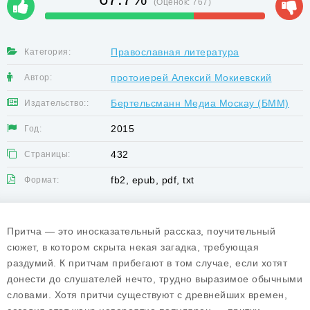
(Оценок:
767
)
Православная литература
Категория:
протоиерей Алексий Мокиевский
Автор:
Бертельсманн Медиа Москау (БММ)
Издательство::
2015
Год:
432
Страницы:
fb2, epub, pdf, txt
Формат:
Притча — это иносказательный рассказ, поучительный
сюжет, в котором скрыта некая загадка, требующая
раздумий. К притчам прибегают в том случае, если хотят
донести до слушателей нечто, трудно выразимое обычными
словами. Хотя притчи существуют с древнейших времен,