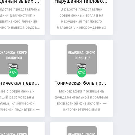
Врожденный вывих бедра у детей грудного возраста: Клиника, диагностика, консервативное лечение
Нарушения теплового баланса у новорожденных детей
водстве представлены
В работе представлен
дики диагностики и
современный взгляд на
рвативного лечения
нарушения теплового
нного вывиха бедра…
баланса у новорожденных
детей.…
66%
57%
Экологическая педиатрия
Тоническая боль при воспалении: Физиологические, поведенческие и онтогенетические аспекты
ниге с современных
Монография посвящена
иций рассмотрены
фундаментальной проблеме
блемы клинической
возрастной физиологии —
ической педиатрии —
онтогенетическим и
нового…
половым…