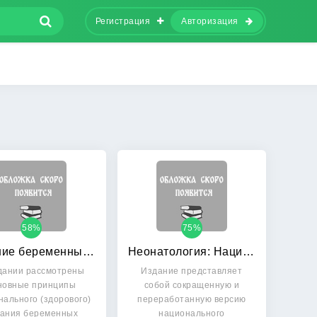
Регистрация
Авторизация
58%
75%
Питание беременных женщин, кормящих матерей и детей раннего возраста
Неонатология: Национальное руководство. Краткое издание
дании рассмотрены
Издание представляет
новные принципы
собой сокращенную и
нального (здорового)
переработанную версию
тания беременных
национального