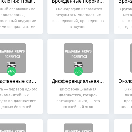
Неонатология: Практические рекомендации
Врожденные пороки развития костей голени у детей
нный справочник по
В монографии излагаются
В руко
неонатологии,
результаты многолетних
мето
овленный ведущими
исследований, проведенных
консе
ими специалистами,
в научно-
врожде
содержит в…
исследовательском…
96%
58%
Наследственные синдромы по Дэвиду Смиту: Атлас-справочник
Дифференциальная диагностика детских болезней
га — перевод одного
Дифференциальная
В к
 знаменитейших
диагностика, которой
поз
дств по диагностике
посвящена книга, — это
про
денных болезней,
важнейший этап
эколог
которое…
распознавания болезни.…