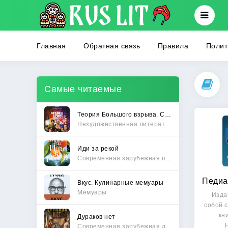
Главная
Обратная связь
Правила
Полит
Самые читаемые
Теория Большого взрыва. Самая полная история создания культового сериала
Нехудожественная литература
Иди за рекой
Современная зарубежная проза
Вкус. Кулинарные мемуары
Мемуары
Изда
собой 
кн
Дураков нет
Современная зарубежная литература