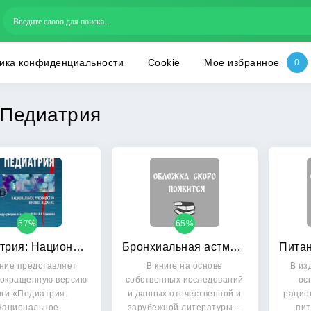
ика конфиденциальности
Cookie
Мое избранное
Педиатрия
57%
65%
Педиатрия: Национальное руководство. Краткое издание
Бронхиальная астма у детей
ние представляет
В книге на основе
В из
сокращенную версию
собственных исследований
ос
иги «Педиатрия.
и данных отечественной и
рацио
Национальное
зарубежной литературы…
пи