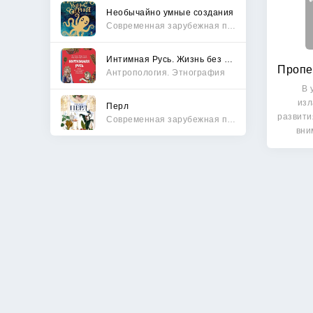
Необычайно умные создания
Современная зарубежная проза
Интимная Русь. Жизнь без Домостроя, грех, любовь и колдовство
Антропология. Этнография
В 
изл
Перл
развити
Современная зарубежная проза
вни
с