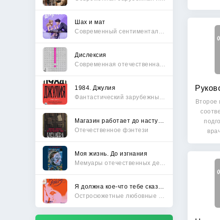
руково
Шах и мат
Современный сентиментальный роман
Дислексия
Современная отечественная проза
1984. Джулия
Фантастический зарубежный боевик
Второе 
соотв
Магазин работает до наступления тьмы
подго
Отечественное фэнтези
вра
Моя жизнь. До изгнания
Мемуары отечественных деятелей
Я должна кое-что тебе сказать
Остросюжетные любовные романы