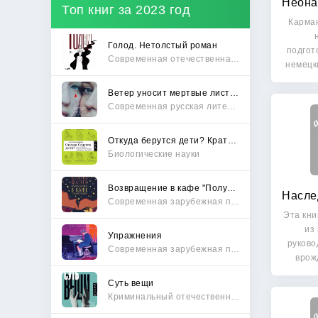
Топ книг за 2023 год
Карма
Голод. Нетолстый роман
подгот
Современная отечественная проза
немецк
Ветер уносит мертвые листья
Современная русская литература
Откуда берутся дети? Краткий путеводитель по переходу из лагеря чайлдфри
Биологические науки
Возвращение в кафе "Полустанок"
Современная зарубежная проза
Эта кни
из
Упражнения
руково
Современная зарубежная проза
врож
Суть вещи
Криминальный отечественный детектив