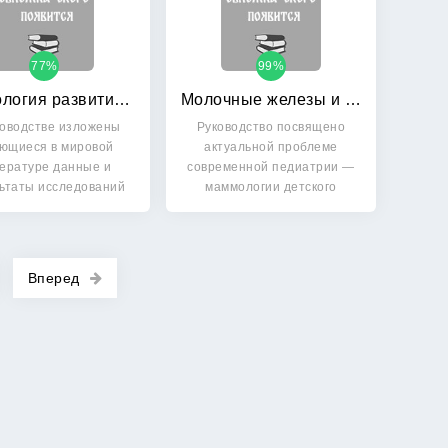
77%
99%
Физиология развития ребенка: Руководство по возрастной физиологии
Молочные железы и их заболевания у детей: Руководство для врачей
ководстве изложены
Руководство посвящено
ющиеся в мировой
актуальной проблеме
ературе данные и
современной педиатрии —
ьтаты исследований
маммологии детского
коллектива…
возраста,…
Вперед