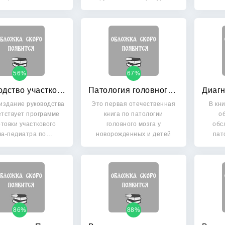
дство», вышедшей…
56%
67%
Руководство участкового педиатра
Патология головного мозга у новорожденных и детей раннего возраста
издание руководства
Это первая отечественная
В кн
етствует программе
книга по патологии
о
товки участкового
головного мозга у
обс
ча-педиатра по…
новорожденных и детей
пат
раннего…
86%
88%