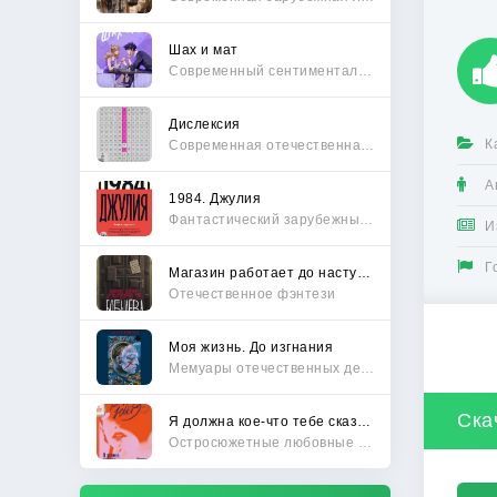
Шах и мат
Современный сентиментальный роман
Дислексия
К
Современная отечественная проза
А
1984. Джулия
Фантастический зарубежный боевик
И
Г
Магазин работает до наступления тьмы
Отечественное фэнтези
Моя жизнь. До изгнания
Мемуары отечественных деятелей
Скач
Я должна кое-что тебе сказать
Остросюжетные любовные романы