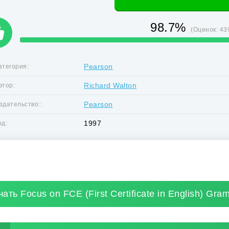
98.7%
(Оценок:
43
Pearson
атегория:
Richard Walton
втор:
Pearson
здательство::
1997
од:
ать Focus on FCE (First Certificate in English) Gra