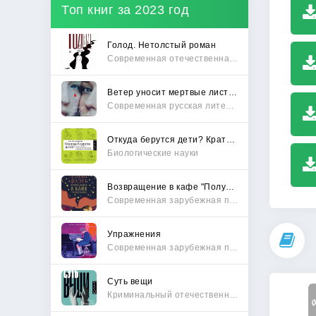
Топ книг за 2023 год
Голод. Нетолстый роман
Современная отечественная проза
Ветер уносит мертвые листья
Современная русская литература
Откуда берутся дети? Краткий путеводитель по переходу из лагеря чайлдфри
Биологические науки
Возвращение в кафе "Полустанок"
Современная зарубежная проза
Упражнения
Современная зарубежная проза
Суть вещи
Криминальный отечественный детектив