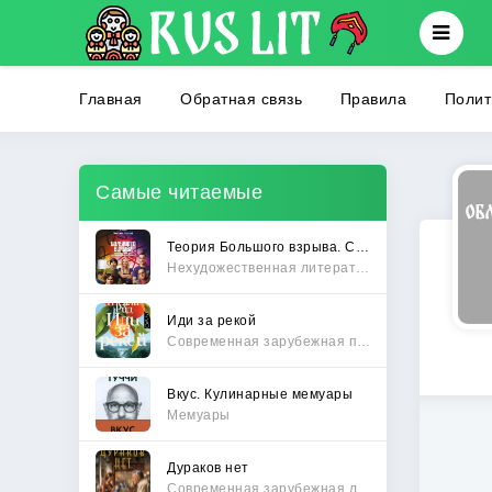
Главная
Обратная связь
Правила
Полит
Самые читаемые
Теория Большого взрыва. Самая полная история создания культового сериала
Нехудожественная литература
Иди за рекой
Современная зарубежная проза
Вкус. Кулинарные мемуары
Мемуары
Дураков нет
Современная зарубежная литература