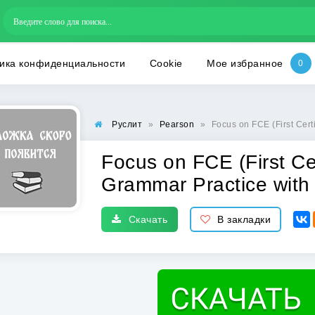
ика конфиденциальности
Cookie
Мое избранное
Руслит
»
Pearson
»
Focus on FCE (First Cert
Focus on FCE (First Cer
Grammar Practice with
Скачать
В закладки