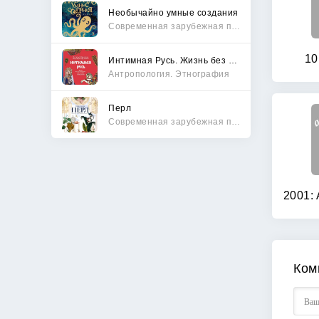
Необычайно умные создания
Современная зарубежная проза
10
Интимная Русь. Жизнь без Домостроя, грех, любовь и колдовство
Антропология. Этнография
Перл
Современная зарубежная проза
2001:
Ком