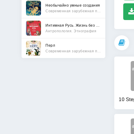
Необычайно умные создания
Современная зарубежная проза
Интимная Русь. Жизнь без Домостроя, грех, любовь и колдовство
Антропология. Этнография
Перл
Современная зарубежная проза