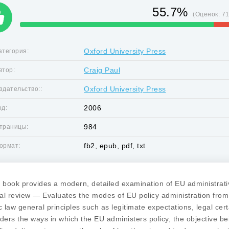
55.7%
(Оценок:
7
Oxford University Press
атегория:
Craig Paul
втор:
Oxford University Press
здательство::
2006
од:
984
траницы:
fb2, epub, pdf, txt
ормат:
 book provides a modern, detailed examination of EU administrative
ial review — Evaluates the modes of EU policy administration fro
c law general principles such as legitimate expectations, legal cert
ders the ways in which the EU administers policy, the objective b