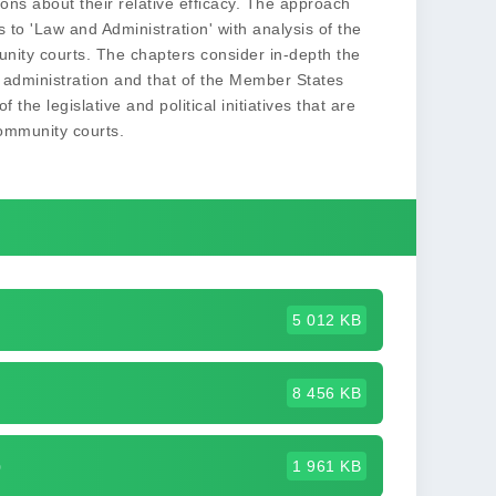
ions about their relative efficacy. The approach
ts to 'Law and Administration' with analysis of the
unity courts. The chapters consider in-depth the
EU administration and that of the Member States
the legislative and political initiatives that are
Community courts.
5 012 KB
8 456 KB
b
1 961 KB