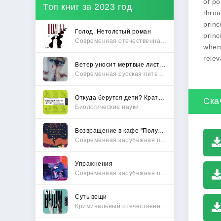
of po
Топ книг за 2023 год
throu
princ
Голод. Нетолстый роман
princ
Современная отечественная проза
when 
relev
Ветер уносит мертвые листья
Современная русская литература
Откуда берутся дети? Краткий путеводитель по переходу из лагеря чайлдфри
Ска
Биологические науки
Возвращение в кафе "Полустанок"
Современная зарубежная проза
Упражнения
Современная зарубежная проза
Суть вещи
Криминальный отечественный детектив