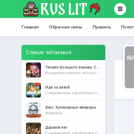
Главная
Обратная связь
Правила
Полит
Самые читаемые
Теория Большого взрыва. Самая полная история создания культового сериала
Нехудожественная литература
Иди за рекой
Современная зарубежная проза
Вкус. Кулинарные мемуары
Мемуары
Дураков нет
Современная зарубежная литература