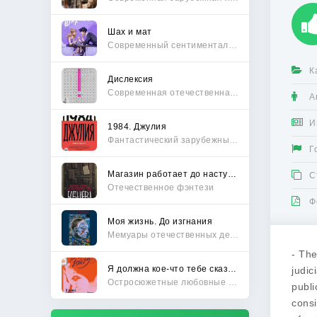
Шах и мат
Современный сентиментальный роман
К
Дислексия
Современная отечественная проза
А
И
1984. Джулия
Фантастический зарубежный боевик
Г
Магазин работает до наступления тьмы
С
Отечественное фэнтези
Ф
Моя жизнь. До изгнания
Мемуары отечественных деятелей
- The
Я должна кое-что тебе сказать
judic
Остросюжетные любовные романы
publi
consi