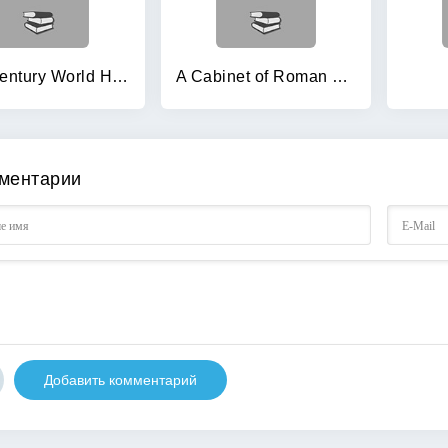
20th Century World History
A Cabinet of Roman Curiosities: Strange Tales and Surprising Facts from the World's Greatest Empire
ментарии