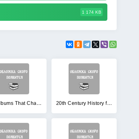
1 174 KB
101 Albums That Changed Popular Music
20th Century History for Cambridge IGCSE