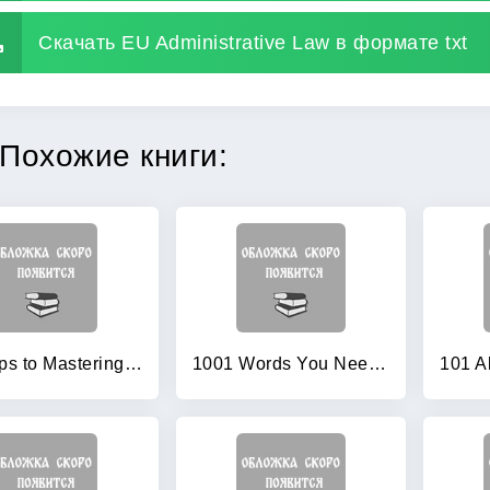
Скачать EU Administrative Law в формате txt
Похожие книги:
10 Steps to Mastering Stress: A Lifestyle Approach
1001 Words You Need to Know and Use: An A-Z of Effective Vocabulary