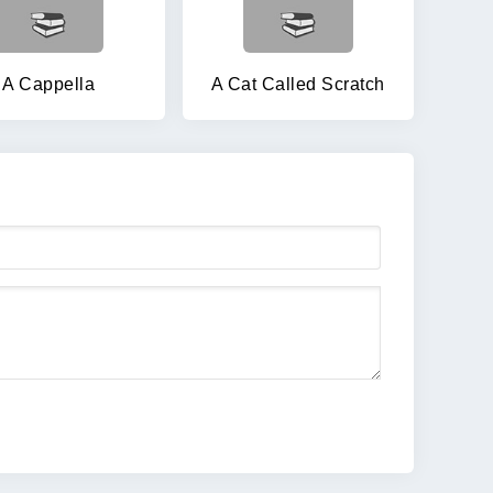
A Cappella
A Cat Called Scratch