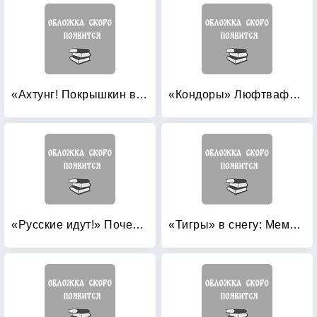
«Ахтунг! Покрышкин в воздухе!» «Сталинский сокол» №1
«Кондоры» Люфтваффе: Дальний бомбардировщик и разведчик Fw 200 «Condor»
«Русские идут!» Почему боятся России?
«Тигры» в снегу: Мемуары танкового аса