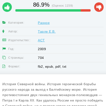
86.9%
(Оценок:
1159
)
Разное
Категория:
Тарле Е.В.
Автор:
АСТ
Издательство::
2009
Год:
704
Страницы:
fb2, epub, pdf, txt
Формат:
История Северной войны. История героической борьбы
русского народа за выход к Балтийскому морю. История
противостояния двух гениальных монархов-полководцев —
Петра I и Карла XII. Как удалось России не просто победить
в Северной войне, но и воспользоваться плодами своей