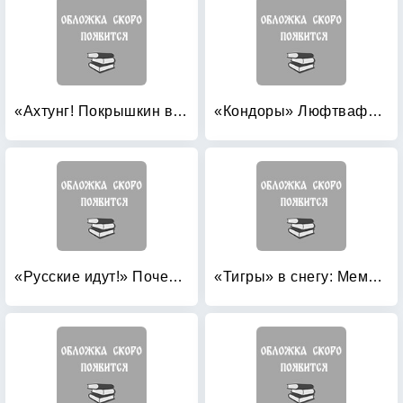
«Ахтунг! Покрышкин в воздухе!» «Сталинский сокол» №1
«Кондоры» Люфтваффе: Дальний бомбардировщик и разведчик Fw 200 «Condor»
«Русские идут!» Почему боятся России?
«Тигры» в снегу: Мемуары танкового аса