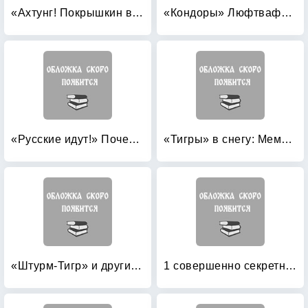
«Ахтунг! Покрышкин в воздухе!» «Сталинский сокол» №1
«Кондоры» Люфтваффе: Дальний бомбардировщик и разведчик Fw 200 «Condor»
«Русские идут!» Почему боятся России?
«Тигры» в снегу: Мемуары танкового аса
«Штурм-Тигр» и другие штурмовые танки (+ модель)
1 совершенно секретная таблетка от страха