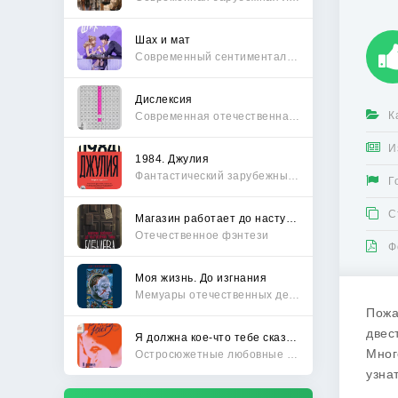
Шах и мат
Современный сентиментальный роман
Дислексия
К
Современная отечественная проза
И
1984. Джулия
Фантастический зарубежный боевик
Г
С
Магазин работает до наступления тьмы
Отечественное фэнтези
Ф
Моя жизнь. До изгнания
Мемуары отечественных деятелей
Пожа
двес
Я должна кое-что тебе сказать
Мног
Остросюжетные любовные романы
узна