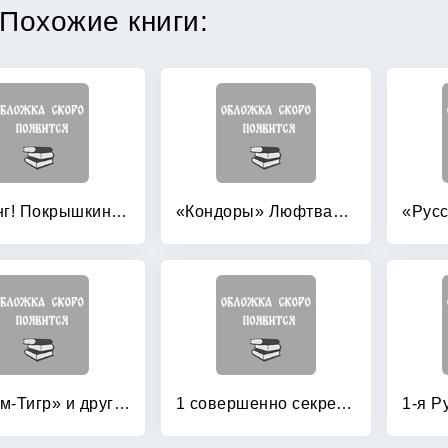
Похожие книги:
«Ахтунг! Покрышкин в воздухе!» «Сталинский сокол» №1
«Кондоры» Люфтваффе: Дальний бомбардировщик и разведчик Fw 200 «Condor»
«Штурм-Тигр» и другие штурмовые танки (+ модель)
1 совершенно секретная таблетка от страха