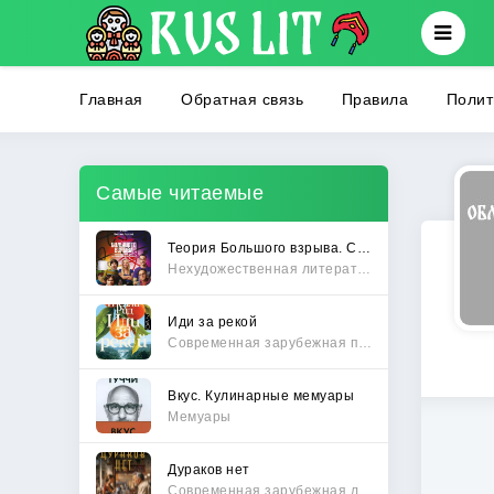
Главная
Обратная связь
Правила
Полит
Самые читаемые
Теория Большого взрыва. Самая полная история создания культового сериала
Нехудожественная литература
Иди за рекой
Современная зарубежная проза
Вкус. Кулинарные мемуары
Мемуары
Дураков нет
Современная зарубежная литература