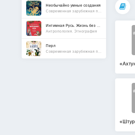
Необычайно умные создания
Современная зарубежная проза
Интимная Русь. Жизнь без Домостроя, грех, любовь и колдовство
Антропология. Этнография
Перл
Современная зарубежная проза