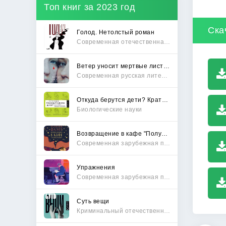
Топ книг за 2023 год
Ска
Голод. Нетолстый роман
Современная отечественная проза
Ветер уносит мертвые листья
Современная русская литература
Откуда берутся дети? Краткий путеводитель по переходу из лагеря чайлдфри
Биологические науки
Возвращение в кафе "Полустанок"
Современная зарубежная проза
Упражнения
Современная зарубежная проза
Суть вещи
Криминальный отечественный детектив