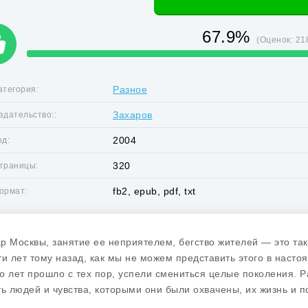
67.9%
(Оценок:
21
Разное
атегория:
Захаров
здательство::
2004
од:
320
траницы:
fb2, epub, pdf, txt
ормат:
р Москвы, занятие ее неприятелем, бегство жителей — это так
ти лет тому назад, как мы не можем представить этого в насто
о лет прошло с тех пор, успели смениться целые поколения. Ра
ть людей и чувства, которыми они были охвачены, их жизнь и п