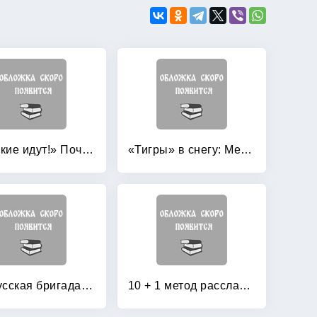
«Русские идут!» Почему боятся России?
«Тигры» в снегу: Мемуары танкового аса
1-я Русская бригада СС «Дружина»
10 + 1 метод расслабления