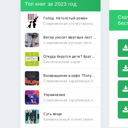
Топ книг за 2023 год
Ска
Голод. Нетолстый роман
бес
Современная отечественная проза
Ветер уносит мертвые листья
Современная русская литература
Откуда берутся дети? Краткий путеводитель по переходу из лагеря чайлдфри
Биологические науки
Возвращение в кафе "Полустанок"
Современная зарубежная проза
Упражнения
Современная зарубежная проза
Суть вещи
Криминальный отечественный детектив