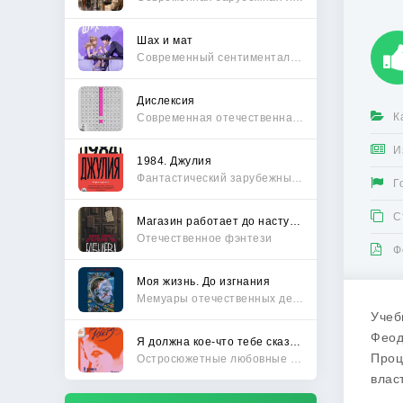
Шах и мат
Современный сентиментальный роман
Дислексия
К
Современная отечественная проза
И
1984. Джулия
Фантастический зарубежный боевик
Г
С
Магазин работает до наступления тьмы
Отечественное фэнтези
Ф
Моя жизнь. До изгнания
Мемуары отечественных деятелей
Учеб
Феод
Я должна кое-что тебе сказать
Проц
Остросюжетные любовные романы
влас