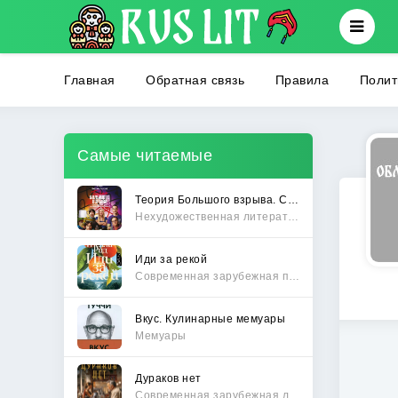
Главная
Обратная связь
Правила
Полит
Самые читаемые
Теория Большого взрыва. Самая полная история создания культового сериала
Нехудожественная литература
Иди за рекой
Современная зарубежная проза
Вкус. Кулинарные мемуары
Мемуары
Дураков нет
Современная зарубежная литература