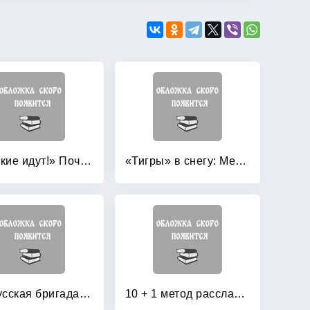
«Русские идут!» Почему боятся России?
«Тигры» в снегу: Мемуары танкового аса
1-я Русская бригада СС «Дружина»
10 + 1 метод расслабления