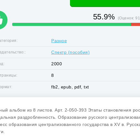
55.9%
(Оценок:
9
Разное
атегория:
Спектр (пособия)
здательство::
2000
од:
8
траницы:
fb2, epub, pdf, txt
ормат:
ный альбом из 8 листов. Арт. 2-050-393 Этапы становления рос
альная раздробленность. Образование русского централизова
есс образования централизованного государства в XV в. Русск
ти.