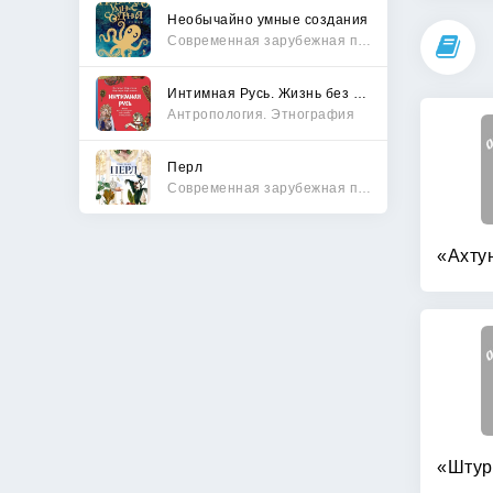
Необычайно умные создания
Современная зарубежная проза
Интимная Русь. Жизнь без Домостроя, грех, любовь и колдовство
Антропология. Этнография
Перл
Современная зарубежная проза