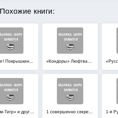
Похожие книги:
«Ахтунг! Покрышкин в воздухе!» «Сталинский сокол» №1
«Кондоры» Люфтваффе: Дальний бомбардировщик и разведчик Fw 200 «Condor»
«Штурм-Тигр» и другие штурмовые танки (+ модель)
1 совершенно секретная таблетка от страха