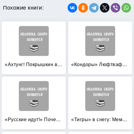
Похожие книги:
«Ахтунг! Покрышкин в воздухе!» «Сталинский сокол» №1
«Кондоры» Люфтваффе: Дальний бомбардировщик и разведчик Fw 200 «Condor»
«Русские идут!» Почему боятся России?
«Тигры» в снегу: Мемуары танкового аса