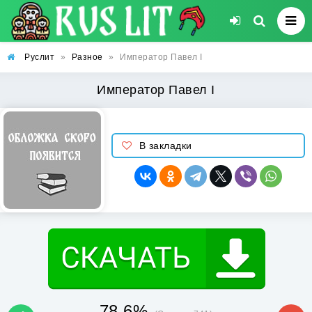
Руслит
»
Разное
»
Император Павел I
Император Павел I
В закладки
78.6%