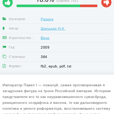
(Оценок:
741
)
Разное
Категория:
Шильдер Н.К.
Автор:
Вече
Издательство::
2009
Год:
384
Страницы:
fb2, epub, pdf, txt
Формат:
Император Павел I — пожалуй, самая противоречивая я
загадочная фигура на троне Российской империи. Историки
представляли его то как неуравновешенного сумасброда,
реакционного солдафона и масона, то как дальновидного
политика и умного реформатора, восстановившего систему