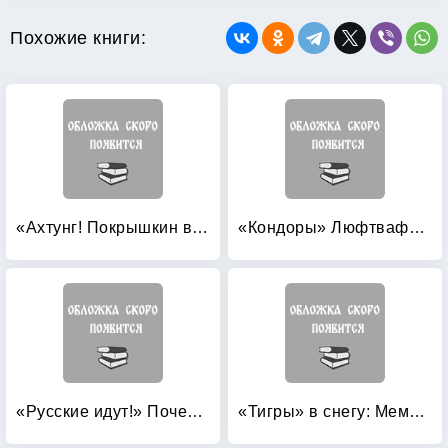
Похожие книги:
«Ахтунг! Покрышкин в воздухе!» «Сталинский сокол» №1
«Кондоры» Люфтваффе: Дальний бомбардировщик и разведчик Fw 200 «Condor»
«Русские идут!» Почему боятся России?
«Тигры» в снегу: Мемуары танкового аса