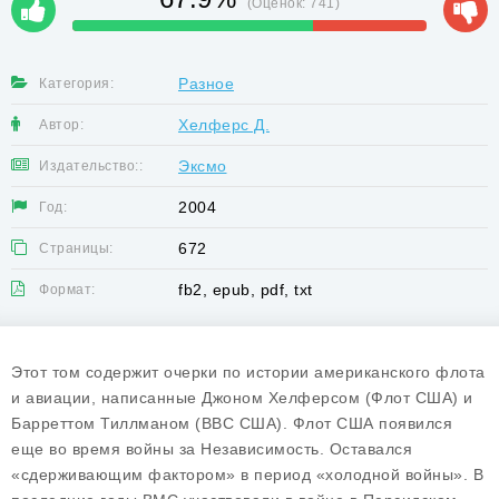
(Оценок:
741
)
Разное
Категория:
Хелферс Д.
Автор:
Эксмо
Издательство::
2004
Год:
672
Страницы:
fb2, epub, pdf, txt
Формат:
Этот том содержит очерки по истории американского флота
и авиации, написанные Джоном Хелферсом (Флот США) и
Барреттом Тиллманом (ВВС США). Флот США появился
еще во время войны за Независимость. Оставался
«сдерживающим фактором» в период «холодной войны». В