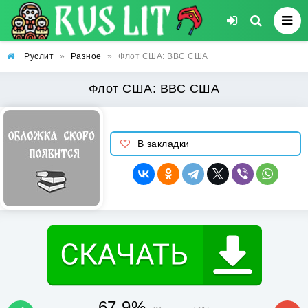
Руслит
»
Разное
»
Флот США: ВВС США
Флот США: ВВС США
В закладки
67.9%