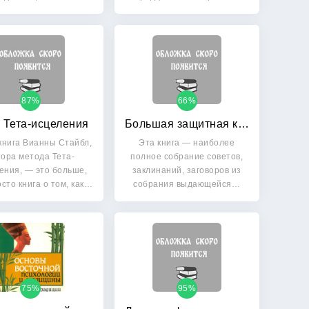
87%
66%
 Тета-исцеления
Большая защитная книга здоровья
книга Вианны Стайбл,
Эта книга — наиболее
тора метода Тета-
полное собрание советов,
ения, — это больше,
заклинаний, заговоров из
сто книга о том, как…
собрания выдающейся…
75%
95%