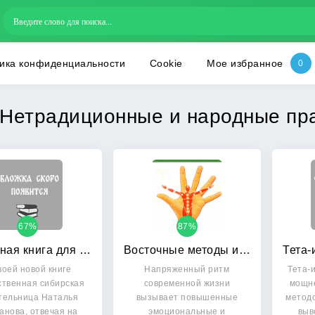
ика конфиденциальности
Cookie
Мое избранное
Нетрадиционные и народные пра
67%
87%
Защитная книга для пожилых людей: Советы и рецепты
Восточные методы исцеления: Практическое пособие
воей новой книге
Напряженный ритм
Тета-
ственная сибирская
современной жизни
мощн
тельница Наталья
вызывает повышенные
методо
анова, отвечая на
эмоциональные и
выв