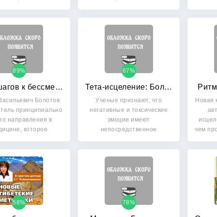
письма…
физические нагрузки у…
89%
87%
Пять шагов к бессмертию
Тета-исцеление: Болезни и расстройства от А до Я
Ритм
Васильевич Болотов
Ученые признают, что
Новая 
тель принципиально
негативные и токсические
ав
го направления в
эмоции имеют
исцел
дицине, которое
непосредственное
чем про
основано…
отношение к различным…
58%
78%