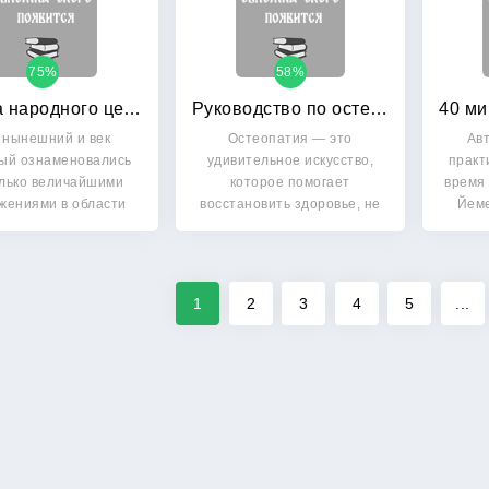
75%
58%
Азбука народного целителя
Руководство по остеопатии
 нынешний и век
Остеопатия — это
Авт
ый ознаменовались
удивительное искусство,
практ
олько величайшими
которое помогает
время 
жениями в области
восстановить здоровье, не
Йем
едицины, но…
прибегая к…
1
2
3
4
5
...