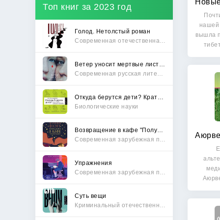
Топ книг за 2023 год
Почти
нашей
Голод. Нетолстый роман
вышла п
Современная отечественная проза
тибе
Ветер уносит мертвые листья
Современная русская литература
Откуда берутся дети? Краткий путеводитель по переходу из лагеря чайлдфри
Биологические науки
Возвращение в кафе "Полустанок"
Современная зарубежная проза
Е
альт
Упражнения
меди
Современная зарубежная проза
Аюрве
бо
Суть вещи
Криминальный отечественный детектив