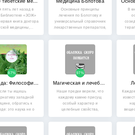
Новые тибетские методики
Медицина Болотова
 пять лет назад в
Основные принципы
В к
 Библиотеке «ЗОЖ»
лечения по Болотову и
о
ервая книга доктора
универсальный справочник
созид
тской медицины,…
лекарственных препаратов,
тера
…
87%
97%
Аюрведа: Философия и травы
Магическая и лечебная сила камней
Л
сли ты ищешь
Наши предки верили, что
Каждом
ернативу западной
каждому камню присущ
извест
цине, обратись к
особый характер и
на
де: это наука не о
целебные свойства,
вещес
лезнях — это…
позволяющие…