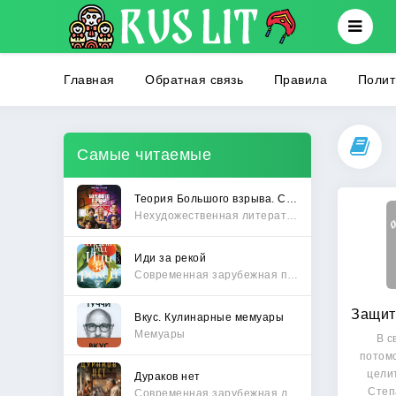
Главная
Обратная связь
Правила
Полит
Самые читаемые
Теория Большого взрыва. Самая полная история создания культового сериала
Нехудожественная литература
Иди за рекой
Современная зарубежная проза
Вкус. Кулинарные мемуары
Мемуары
В с
потом
цели
Дураков нет
Степ
Современная зарубежная литература