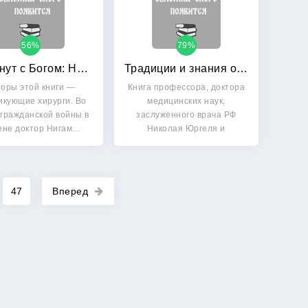
56%
79%
40 минут с Богом: Научный подход к исцелению с помощью веры и молитвы. Духовное путешествие хирурга
Традиции и знания о здоровье: Введение в Здраву
оры этой книги —
Книга профессора, доктора
икующие хирурги. Во
медицинских наук,
гражданской войны в
заслуженного врача РФ
ене доктор Нигам…
Николая Юргеля и
кандидата…
47
Вперед