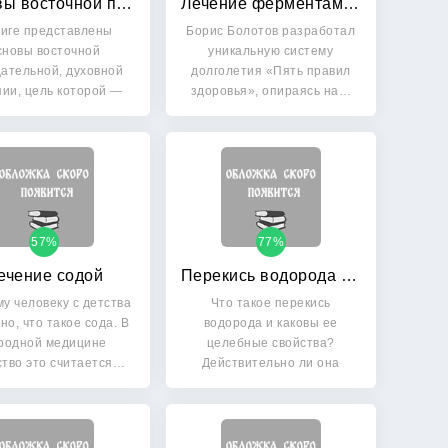
Основы восточной психологии и медицины: Традиции тысячелетий
Лечение ферментами и соками по Болотову
ниге представлены
Борис Болотов разработал
сновы восточной
уникальную систему
ательной, духовной
долголетия «Пять правил
пии, цель которой —
здоровья», опираясь на…
жизнь в…
57%
77%
ечение содой
Перекись водорода в лечении и очищении организма
у человеку с детства
Что такое перекись
но, что такое сода. В
водорода и каковы ее
родной медицине
целебные свойства?
тво это считается…
Действительно ли она
помогает при…