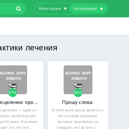
Регистрация
Авторизация
ктики лечения
67%
88%
Тета-исцеление: продвинутый уровень
Прошу слова:
исцеление — один из
В этой книге автор делится с
ейших целительских
читателями знаниями,
в XXI века. Эта книга
которые приобрела за
одит тех, кто его…
тридцать лет встреч с…