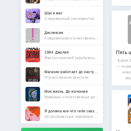
Шах и мат
Современный сентиментальный роман
Дислексия
Современная отечественная проза
1984. Джулия
Фантастический зарубежный боевик
Борис 
— созда
Магазин работает до наступления тьмы
ново
Отечественное фэнтези
ме
Моя жизнь. До изгнания
Мемуары отечественных деятелей
Я должна кое-что тебе сказать
Остросюжетные любовные романы