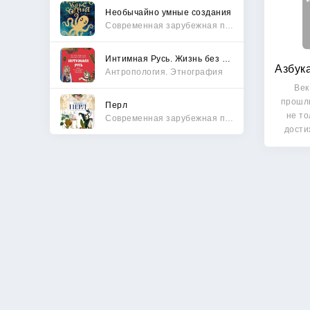
Необычайно умные создания
Современная зарубежная проза
Интимная Русь. Жизнь без Домостроя, грех, любовь и колдовство
Антропология. Этнография
Век
прошл
Перл
не т
Современная зарубежная проза
дости
м