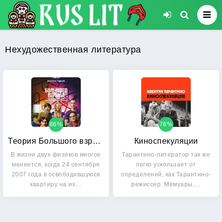
Нехудожественная литература
86%
76%
Теория Большого взрыва. Самая полная история создания культового сериала
Киноспекуляции
В жизни двух физиков многое
Тарантино-литератор так же
меняется, когда 24 сентября
легко ускользает от
2007 года в освободившуюся
определений, как Тарантино-
квартиру на их…
режиссер. Мемуары,…