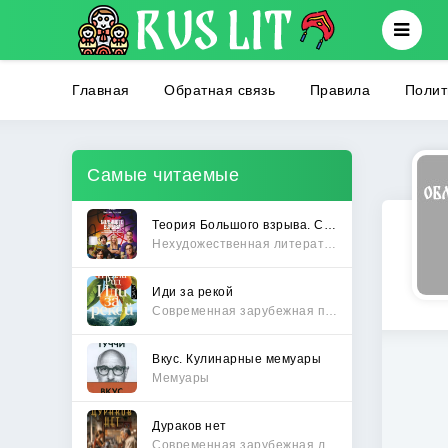
Главная
Обратная связь
Правила
Полит
Самые читаемые
Теория Большого взрыва. Самая полная история создания культового сериала
Нехудожественная литература
Иди за рекой
Современная зарубежная проза
Вкус. Кулинарные мемуары
Мемуары
Дураков нет
Современная зарубежная литература