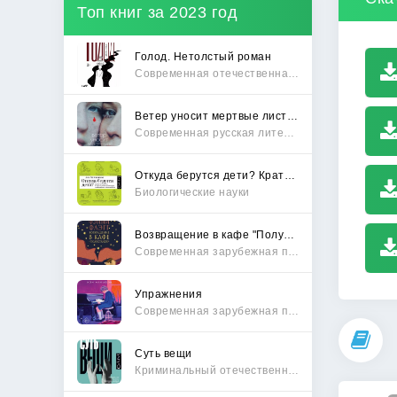
Топ книг за 2023 год
Голод. Нетолстый роман
Современная отечественная проза
Ветер уносит мертвые листья
Современная русская литература
Откуда берутся дети? Краткий путеводитель по переходу из лагеря чайлдфри
Биологические науки
Возвращение в кафе "Полустанок"
Современная зарубежная проза
Упражнения
Современная зарубежная проза
Суть вещи
Криминальный отечественный детектив