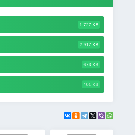
1 727 KB
2 917 KB
673 KB
401 KB