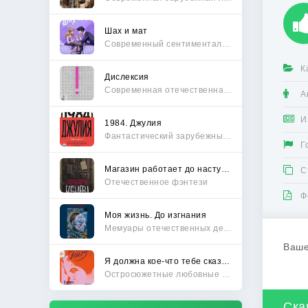
Шах и мат
Современный сентиментальный роман
К
Дислексия
Современная отечественная проза
А
И
1984. Джулия
Фантастический зарубежный боевик
Г
Магазин работает до наступления тьмы
С
Отечественное фэнтези
Ф
Моя жизнь. До изгнания
Мемуары отечественных деятелей
Ваше
Я должна кое-что тебе сказать
Остросюжетные любовные романы
Ска