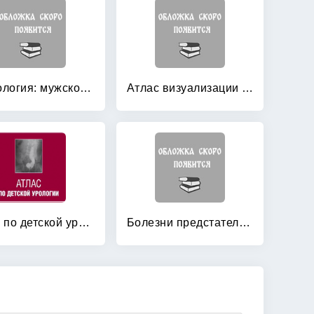
Андрология: мужское здоровье и дисфункция репродуктивной системы
Атлас визуализации в урологии
Атлас по детской урологии
Болезни предстательной железы