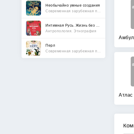
Необычайно умные создания
Современная зарубежная проза
Интимная Русь. Жизнь без Домостроя, грех, любовь и колдовство
Антропология. Этнография
Перл
Современная зарубежная проза
Ком