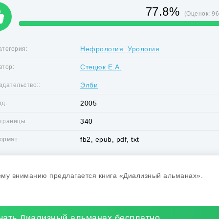
77.8%
(Оценок:
9
Нефрология. Урология
атегория:
Стецюк Е.А.
втор:
Элби
здательство::
2005
од:
340
траницы:
fb2, epub, pdf, txt
ормат:
му вниманию предлагается книга «Диализный альманах».
чать Диализный альманах бесплатно