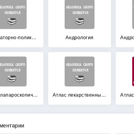
Амбулаторно-поликлиническая андрология: Руководство для врачей
Андрология
Атлас лапароскопических реконструктивных операций в урологии
Атлас лекарственных средств уролога
ментарии