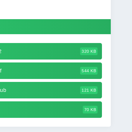
2
320 KB
f
544 KB
pub
121 KB
70 KB