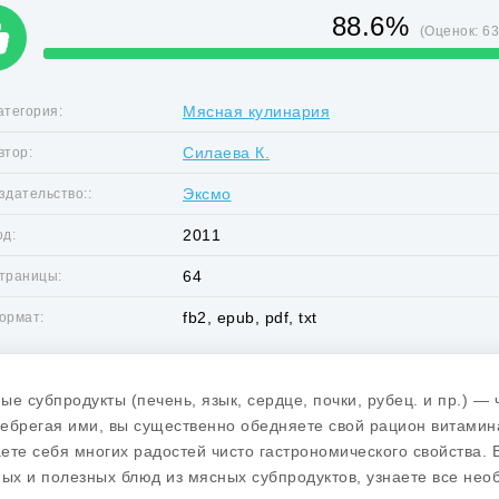
88.6%
(Оценок:
6
Мясная кулинария
атегория:
Силаева К.
втор:
Эксмо
здательство::
2011
од:
64
траницы:
fb2, epub, pdf, txt
ормат:
ые субпродукты (печень, язык, сердце, почки, рубец. и пр.) —
ебрегая ими, вы существенно обедняете свой рацион витами
ете себя многих радостей чисто гастрономического свойства. 
ных и полезных блюд из мясных субпродуктов, узнаете все не