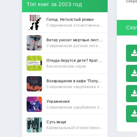
секр
Топ книг за 2023 год
Голод. Нетолстый роман
Современная отечественная проза
Ска
Ветер уносит мертвые листья
Современная русская литература
Откуда берутся дети? Краткий путеводитель по переходу из лагеря чайлдфри
Биологические науки
Возвращение в кафе "Полустанок"
Современная зарубежная проза
Упражнения
Современная зарубежная проза
Суть вещи
Криминальный отечественный детектив