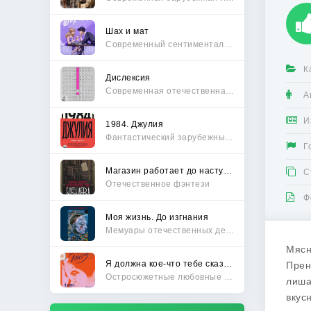
Шах и мат
Современный сентиментальный роман
К
Дислексия
Современная отечественная проза
А
И
1984. Джулия
Фантастический зарубежный боевик
Г
Магазин работает до наступления тьмы
С
Отечественное фэнтези
Ф
Моя жизнь. До изгнания
Мемуары отечественных деятелей
Мясн
Я должна кое-что тебе сказать
Прен
Остросюжетные любовные романы
лиша
вкус