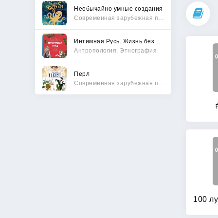
Необычайно умные создания
Современная зарубежная проза
Интимная Русь. Жизнь без Домостроя, грех, любовь и колдовство
Антропология. Этнография
Перл
Современная зарубежная проза