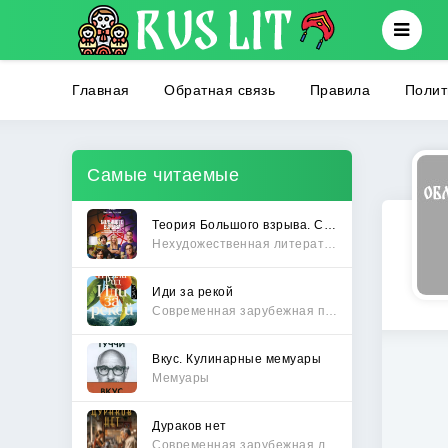
Главная
Обратная связь
Правила
Полит
Самые читаемые
Теория Большого взрыва. Самая полная история создания культового сериала
Нехудожественная литература
Иди за рекой
Современная зарубежная проза
Вкус. Кулинарные мемуары
Мемуары
Дураков нет
Современная зарубежная литература