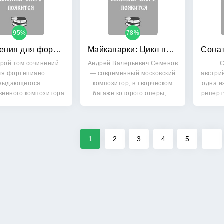
95%
78%
Сочинения для фортепиано: В 2-х томах. Том 2
Майкапарки: Цикл пьес для фортепиано в четыре руки с пением и декламацией
орой том сочинений
Андрей Валерьевич Семенов
С
ля фортепиано
— современный московский
австри
выдающегося
композитор, в творческом
одна и
венного композитора
багаже которого оперы,…
реперт
 Щедрина вошли…
1
2
3
4
5
...