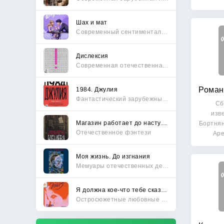
и
Шах и мат
Современный сентиментальный роман
Дислексия
Современная отечественная проза
1984. Джулия
Фантастический зарубежный боевик
Сб
изв
Магазин работает до наступления тьмы
Бортнян
Отечественное фэнтези
Аре
Р
Моя жизнь. До изгнания
Мемуары отечественных деятелей
Я должна кое-что тебе сказать
Остросюжетные любовные романы