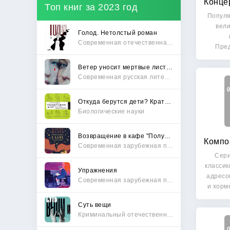
Топ книг за 2023 год
Популя
вели
Голод. Нетолстый роман
Современная отечественная проза
Пред
Ветер уносит мертвые листья
Современная русская литература
Откуда берутся дети? Краткий путеводитель по переходу из лагеря чайлдфри
Биологические науки
Возвращение в кафе "Полустанок"
Современная зарубежная проза
Сери
классик
Упражнения
адресо
Современная зарубежная проза
и хорм
Суть вещи
Криминальный отечественный детектив