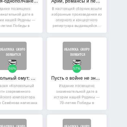
Друзья-однополчане: Лучшие песни о Великой Отечественной войне
Арии, романсы и песни из репертуара Д: Я. Пантофель-Нечецкой. Для колоратурного сопрано и фортепиано
дание посвящено
В настоящий сборник вошли
енательной дате в
избранные произведения из
рии нашей Родины —
оперного и концертного
-летию Победы в
репертуара выдающейся…
Великой…
96%
57%
Колокольный омут: Фантазия для голоса и фортепиано по сказке Г. Х. Андерсена
Пусть о войне не знают дети: Песни о Великой Отечественной войне. Для детского (женского) хора без сопровождения
азия «Колокольный
Издание посвящено
ут» современного
знаменательной дате в
йского композитора
истории нашей Родины —
я Семёнова написана
70-летию Победы в
в 1991…
Великой…