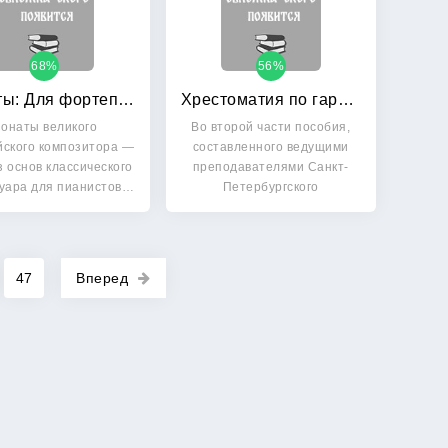
68%
56%
Сонаты: Для фортепиано. В 3-х выпусках. Выпуск 2
Хрестоматия по гармоническому анализу: На материале популярной музыки. Часть 2. Альтерация
онаты великого
Во второй части пособия,
йского композитора —
составленного ведущими
з основ классического
преподавателями Санкт-
уара для пианистов…
Петербургского
музыкального…
47
Вперед