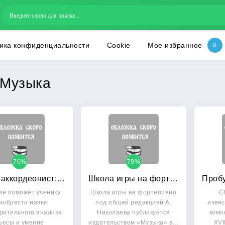
ика конфиденциальности
Cookie
Мое избранное
Музыка
76%
79%
Юный аккордеонист: Часть 1
Школа игры на фортепиано
ие поможет ученику
Школа игры на фортепиано
С
иобрести навык
под общей редакцией А.
изве
рительного анализа
Николаева публикуется
комп
ьесы и умение
издательством «Музыка» в…
XVI