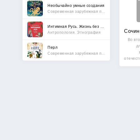
Необычайно умные создания
Современная зарубежная проза
Интимная Русь. Жизнь без Домостроя, грех, любовь и колдовство
Антропология. Этнография
Во вт
д
Перл
Современная зарубежная проза
отечест
Р.К.