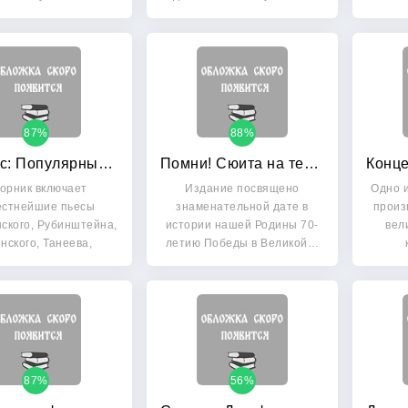
спользовать…
87%
88%
Романс: Популярные пьесы. Для скрипки и фортепиано
Помни! Сюита на темы песен о Великой Отечественной войне: Для детского хора
орник включает
Издание посвящено
Одно 
естнейшие пьесы
знаменательной дате в
произ
ского, Рубинштейна,
истории нашей Родины 70-
вел
нского, Танеева,
летию Победы в Великой…
ахманинова,…
87%
56%