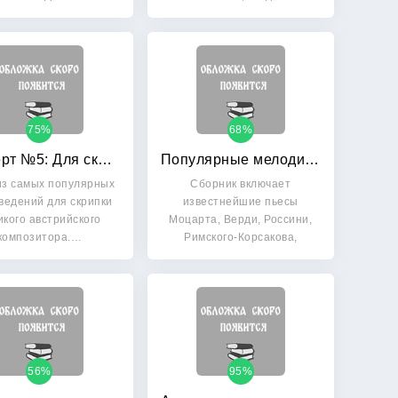
известным…
75%
68%
Концерт №5: Для скрипки с оркестром. Клавир
Популярные мелодии из опер: Переложение для скрипки и фортепиано
из самых популярных
Сборник включает
ведений для скрипки
известнейшие пьесы
икого австрийского
Моцарта, Верди, Россини,
композитора.…
Римского-Корсакова,
Гершвина,…
56%
95%