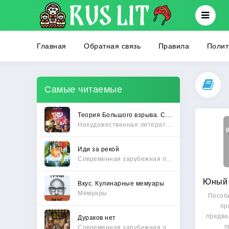
Главная
Обратная связь
Правила
Полит
Самые читаемые
Теория Большого взрыва. Самая полная история создания культового сериала
Нехудожественная литература
Иди за рекой
Современная зарубежная проза
Вкус. Кулинарные мемуары
Мемуары
Пособ
пр
предва
Дураков нет
п
Современная зарубежная литература