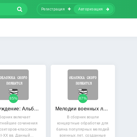
Регистрация
Авторизация
85%
87%
Пробуждение: Альбом популярных пьес. Для виолончели и фортепиано
Мелодии военных лет: Концертные обработки для баяна А. Беляева
борник включает
В сборник вошли
стнейшие сочинения
концертные обработки для
озиторов-классиков
баяна популярных мелодий
II-XX вв. Данный…
военных лет, созданные