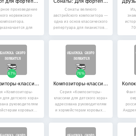
Концерт для фортепиано с оркестром: Переложение для двух фортепиано
Сонаты: Для фортепиано. Выпуск 1
рное произведение
Сонаты великого
Из
кого норвежского
австрийского композитора —
знам
композитора.
одна из основ классического
исто
назначается для
репертуара для пианистов…
70
концертного…
67%
76%
Композиторы-классики для детского хора: Выпуск 12. Л. Бетховен
Композиторы-классики для детского хора: Выпуск 13. И. С. Бах
я «Композиторы-
Серия «Композиторы-
Фант
и для детского хора»
классики для детского хора»
ом
вана руководителям
адресована руководителям
росси
ейстерам хоровых…
и хормейстерам хоровых…
Андре