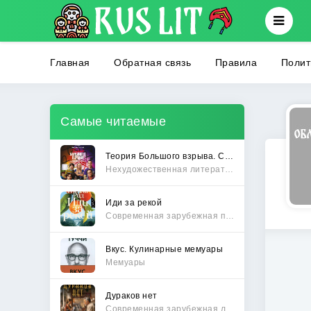
Главная
Обратная связь
Правила
Полит
Самые читаемые
Теория Большого взрыва. Самая полная история создания культового сериала
Нехудожественная литература
Иди за рекой
Современная зарубежная проза
Вкус. Кулинарные мемуары
Мемуары
Дураков нет
Современная зарубежная литература