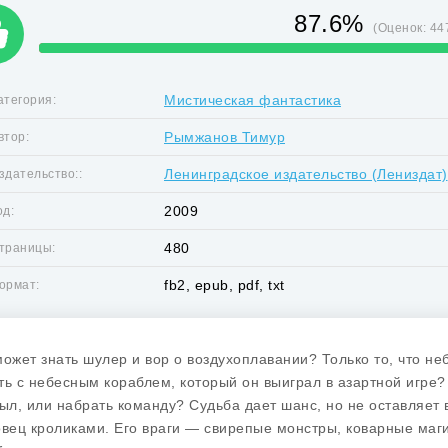
87.6%
(Оценок:
44
Мистическая фантастика
атегория:
Рымжанов Тимур
втор:
Ленинградское издательство (Лениздат)
здательство::
2009
од:
480
траницы:
fb2, epub, pdf, txt
ормат:
может знать шулер и вор о воздухоплавании? Только то, что не
ть с небесным кораблем, который он выиграл в азартной игре?
был, или набрать команду? Судьба дает шанс, но не оставляет 
овец кроликами. Его враги — свирепые монстры, коварные маги