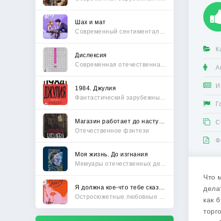
Шах и мат
Современный сентиментальный роман
К
Дислексия
Современная отечественная проза
А
И
1984. Джулия
Фантастический зарубежный боевик
Г
Магазин работает до наступления тьмы
С
Отечественное фэнтези
Ф
Моя жизнь. До изгнания
Мемуары отечественных деятелей
Что 
Я должна кое-что тебе сказать
дела
Остросюжетные любовные романы
как 
торг