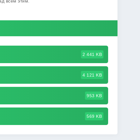
ад всем этим.
2 441 KB
4 121 KB
953 KB
569 KB