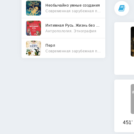
Необычайно умные создания
Современная зарубежная проза
Интимная Русь. Жизнь без Домостроя, грех, любовь и колдовство
Антропология. Этнография
Перл
Современная зарубежная проза
451'