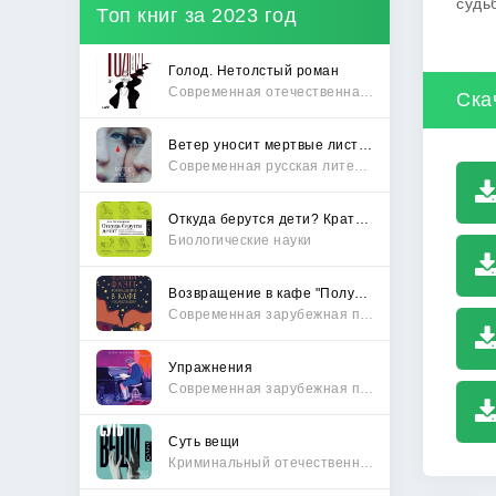
судь
Топ книг за 2023 год
Голод. Нетолстый роман
Современная отечественная проза
Ска
Ветер уносит мертвые листья
Современная русская литература
Откуда берутся дети? Краткий путеводитель по переходу из лагеря чайлдфри
Биологические науки
Возвращение в кафе "Полустанок"
Современная зарубежная проза
Упражнения
Современная зарубежная проза
Суть вещи
Криминальный отечественный детектив