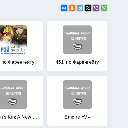
' по Фаренгейту
451' по Фаренгейту
Dragon's Kin: A New Novel of Pern
Empire «V»