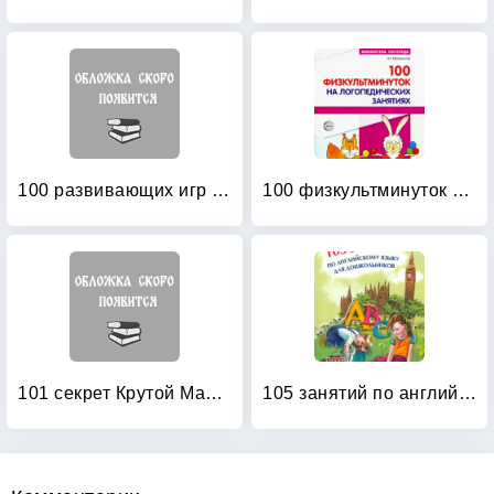
100 развивающих игр и упражнений от рождения до года
100 физкультминуток на логопедических занятиях
101 секрет Крутой Мамочки
105 занятий по английскому языку для дошкольников: Пособие для воспитателей детского сада, учителей английского языка и родителей