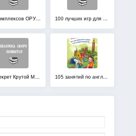
100 комплексов ОРУ с использованием стандартного и нестандартного оборудования
100 лучших игр для подготовки к школе
101 секрет Крутой Мамочки
105 занятий по английскому языку для дошкольников: Пособие для воспитателей детского сада, учителей английского языка и родителей