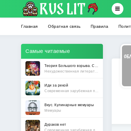
Главная
Обратная связь
Правила
Полит
Самые читаемые
Теория Большого взрыва. Самая полная история создания культового сериала
Нехудожественная литература
Иди за рекой
Современная зарубежная проза
Вкус. Кулинарные мемуары
Мемуары
Дураков нет
Современная зарубежная литература