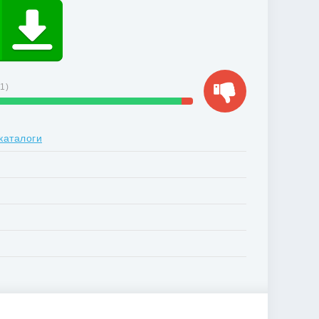
21
)
каталоги