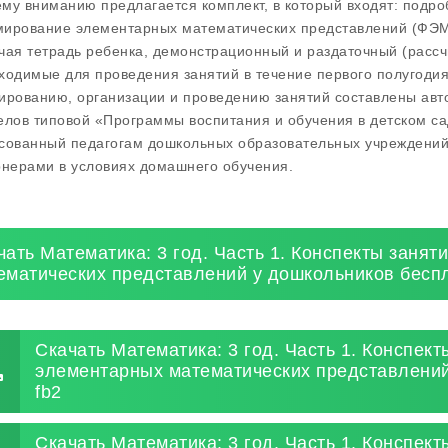
му вниманию предлагается комплект, в который входят: подро
ирование элементарных математических представлений (ФЭМП
чая тетрадь ребенка, демонстрационный и раздаточный (рассч
ходимые для проведения занятий в течение первого полугодия
ированию, организации и проведению занятий составлены авт
елов типовой «Программы воспитания и обучения в детском са
сованный педагогам дошкольных образовательных учреждений
рнерами в условиях домашнего обучения.
чать Математика: 3 год. Часть 1. Конспекты заня
ематических представлений у дошкольников бесп
Скачать Математика: 3 год. Часть 1. Конспек
элементарных математических представлений
fb2
Скачать Математика: 3 год. Часть 1. Конспек