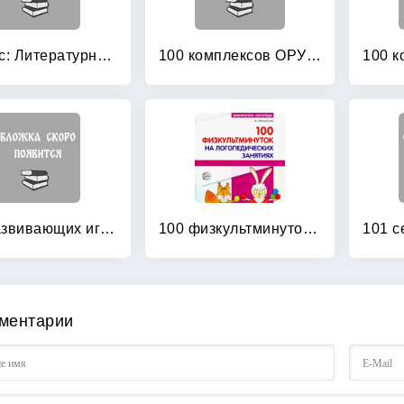
1 класс: Литературное чтение. Методические рекомендации. ФГОС
100 комплексов ОРУ для младших дошкольников с использованием стандартного и нестандартного оборудования
100 развивающих игр и упражнений от рождения до года
100 физкультминуток на логопедических занятиях
ментарии