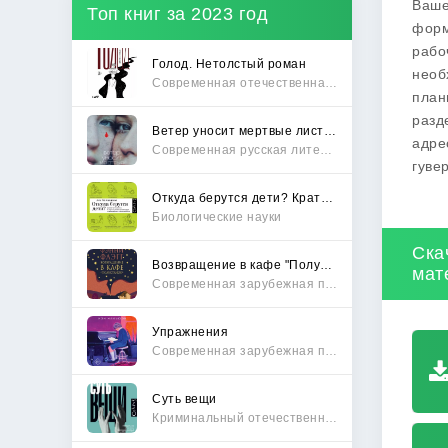
Ваше
Топ книг за 2023 год
форм
рабо
Голод. Нетолстый роман
необ
Современная отечественная проза
план
разд
Ветер уносит мертвые листья
адре
Современная русская литература
гуве
Откуда берутся дети? Краткий путеводитель по переходу из лагеря чайлдфри
Биологические науки
Ска
Возвращение в кафе "Полустанок"
мат
Современная зарубежная проза
Упражнения
Современная зарубежная проза
Суть вещи
Криминальный отечественный детектив