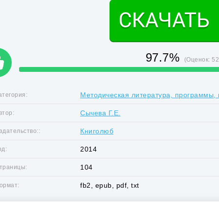
97.7%
(Оценок:
5
Методическая литература, программы, 
атегория:
Сычева Г.Е.
втор:
Книголюб
здательство::
2014
од:
104
траницы:
fb2, epub, pdf, txt
ормат: