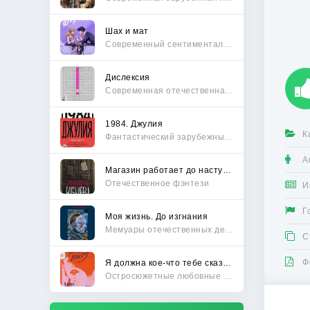
Шах и мат
Современный сентиментальный роман
Дислексия
Современная отечественная проза
1984. Джулия
К
Фантастический зарубежный боевик
А
Магазин работает до наступления тьмы
Отечественное фэнтези
И
Г
Моя жизнь. До изгнания
Мемуары отечественных деятелей
С
Ф
Я должна кое-что тебе сказать
Остросюжетные любовные романы