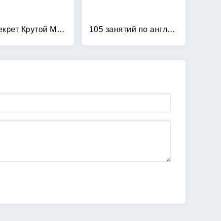
101 секрет Крутой Мамочки
105 занятий по английскому языку для дошкольников: Пособие для воспитателей детского сада, учителей английского языка и родителей