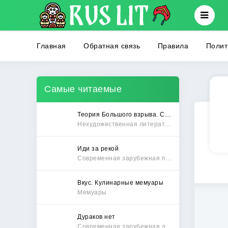
Главная
Обратная связь
Правила
Полит
Самые читаемые
Теория Большого взрыва. Самая полная история создания культового сериала
Нехудожественная литература
Иди за рекой
Современная зарубежная проза
Вкус. Кулинарные мемуары
Мемуары
Дураков нет
Современная зарубежная литература