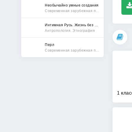
Необычайно умные создания
Современная зарубежная проза
Интимная Русь. Жизнь без Домостроя, грех, любовь и колдовство
Антропология. Этнография
Перл
Современная зарубежная проза