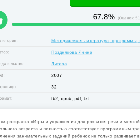
67.8%
(Оценок:
5
Методическая литература, программы, 
атегория:
Позднякова Янина
втор:
Литера
здательство::
2007
од:
32
траницы:
fb2, epub, pdf, txt
ормат:
ом-раскраска «Игры и упражнения для развития речи и мелкой
ольного возраста и полностью соответствует программным тре
лнения занимательных заданий ребенок не только развивает 