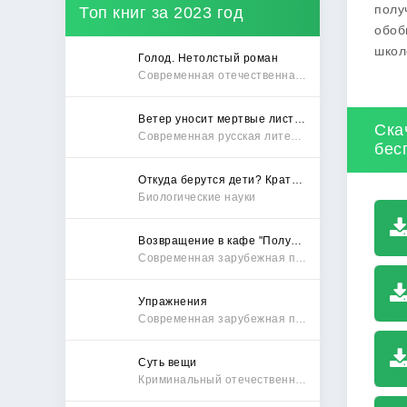
полу
Топ книг за 2023 год
обоб
школ
Голод. Нетолстый роман
Современная отечественная проза
Ветер уносит мертвые листья
Ска
Современная русская литература
бес
Откуда берутся дети? Краткий путеводитель по переходу из лагеря чайлдфри
Биологические науки
Возвращение в кафе "Полустанок"
Современная зарубежная проза
Упражнения
Современная зарубежная проза
Суть вещи
Криминальный отечественный детектив