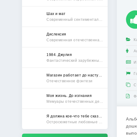
Шах и мат
Современный сентиментальный роман
Дислексия
К
Современная отечественная проза
А
1984. Джулия
Фантастический зарубежный боевик
И
Г
Магазин работает до наступления тьмы
Отечественное фэнтези
С
Моя жизнь. До изгнания
Ф
Мемуары отечественных деятелей
Я должна кое-что тебе сказать
Альб
Остросюжетные любовные романы
дошк
выпо