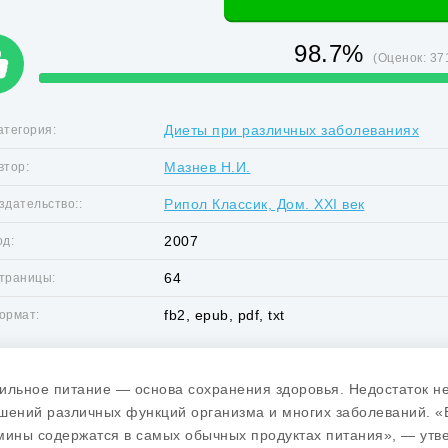
98.7%
(Оценок:
37
Диеты при различных заболеваниях
атегория:
Мазнев Н.И.
втор:
Рипол Классик, Дом. XXI век
здательство::
2007
од:
64
траницы:
fb2, epub, pdf, txt
ормат:
ильное питание — основа сохранения здоровья. Недостаток н
шений различных функций организма и многих заболеваний. 
мины содержатся в самых обычных продуктах питания», — утве