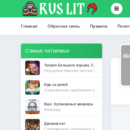
Главная
Обратная связь
Правила
Полит
Самые читаемые
Теория Большого взрыва. Самая полная история создания культового сериала
Нехудожественная литература
Иди за рекой
Современная зарубежная проза
Вкус. Кулинарные мемуары
Мемуары
Дураков нет
Современная зарубежная литература