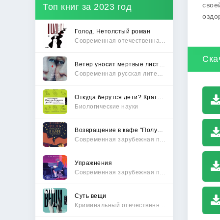
свое
Топ книг за 2023 год
оздо
Голод. Нетолстый роман
Современная отечественная проза
Ска
Ветер уносит мертвые листья
Современная русская литература
Откуда берутся дети? Краткий путеводитель по переходу из лагеря чайлдфри
Биологические науки
Возвращение в кафе "Полустанок"
Современная зарубежная проза
Упражнения
Современная зарубежная проза
Суть вещи
Криминальный отечественный детектив