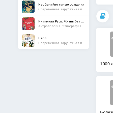
Необычайно умные создания
Современная зарубежная проза
Интимная Русь. Жизнь без Домостроя, грех, любовь и колдовство
Антропология. Этнография
Перл
Современная зарубежная проза