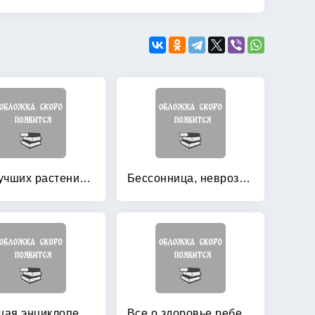
300 лучших растений-целителей
Бессонница, неврозы и другие заболевания нервной системы
Большая энциклопедия здоровья
Все о здоровье ребенка: Оздоровление, закаливание, лечение