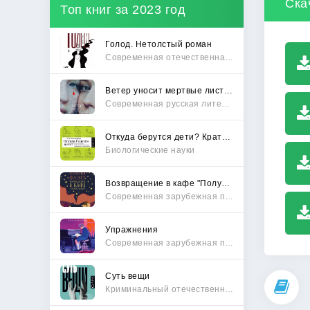
Ска
Топ книг за 2023 год
Голод. Нетолстый роман
Современная отечественная проза
Ветер уносит мертвые листья
Современная русская литература
Откуда берутся дети? Краткий путеводитель по переходу из лагеря чайлдфри
Биологические науки
Возвращение в кафе "Полустанок"
Современная зарубежная проза
Упражнения
Современная зарубежная проза
Суть вещи
Криминальный отечественный детектив