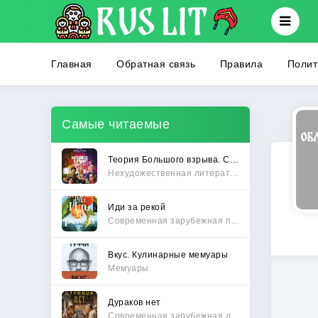
Главная
Обратная связь
Правила
Полит
Самые читаемые
Теория Большого взрыва. Самая полная история создания культового сериала
Нехудожественная литература
Иди за рекой
Современная зарубежная проза
Вкус. Кулинарные мемуары
Мемуары
Дураков нет
Современная зарубежная литература