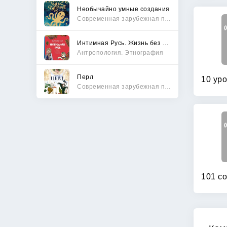
Необычайно умные создания
Современная зарубежная проза
Интимная Русь. Жизнь без Домостроя, грех, любовь и колдовство
Антропология. Этнография
Перл
Современная зарубежная проза