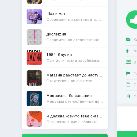
Шах и мат
Современный сентиментальный роман
Дислексия
К
Современная отечественная проза
А
1984. Джулия
Фантастический зарубежный боевик
И
Г
Магазин работает до наступления тьмы
Отечественное фэнтези
С
Моя жизнь. До изгнания
Ф
Мемуары отечественных деятелей
Я должна кое-что тебе сказать
Остросюжетные любовные романы