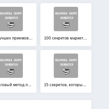
100 лучших приемов презентации товара
100 секретов маркетинга без затрат
12-шаговый метод продать что угодно кому угодно
15 секретов, которые должен знать каждый сетевик