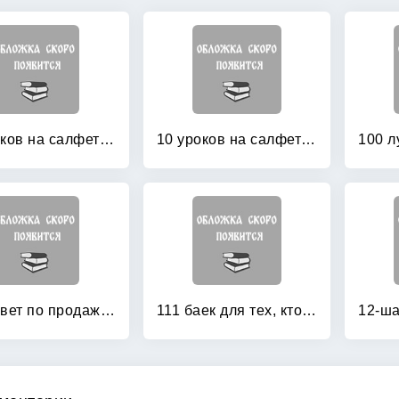
10 уроков на салфетках
10 уроков на салфетках: как выстроить большую успешную MLM-организацию
101 совет по продажам
111 баек для тех, кто продает