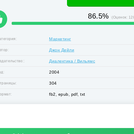
86.5%
(Оценок:
12
Маркетинг
атегория:
Джон Дейли
втор:
Диалектика / Вильямс
здательство::
2004
од:
304
траницы:
fb2, epub, pdf, txt
ормат: