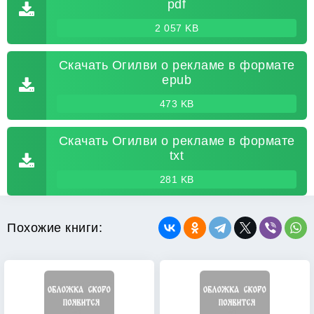
pdf
2 057 KB
Скачать Огилви о рекламе в формате
epub
473 KB
Скачать Огилви о рекламе в формате
txt
281 KB
Похожие книги: