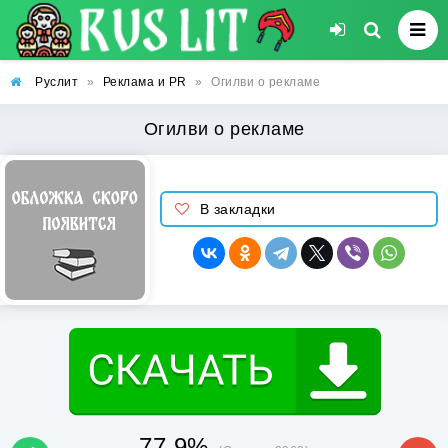
Руслит
»
Реклама и PR
»
Огилви о рекламе
Огилви о рекламе
В закладки
77.9%