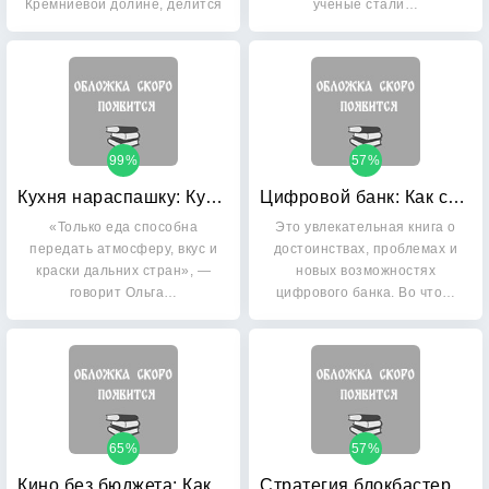
Кремниевой долине, делится
ученые стали…
своими…
99%
57%
Кухня нараспашку: Кулинарные идеи со всего света
Цифровой банк: Как создать цифровой банк или стать им
«Только еда способна
Это увлекательная книга о
передать атмосферу, вкус и
достоинствах, проблемах и
краски дальних стран», —
новых возможностях
говорит Ольга…
цифрового банка. Во что…
65%
57%
Кино без бюджета: Как в 23 года покорить Голливуд, имея в кармане 7 тысяч долларов
Стратегия блокбастера: Уроки маркетинга от лидеров индустрии развлечений