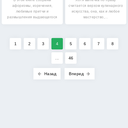
В этой книге собраны
Хотя выпечка по праву
афоризмы, изречения,
считается верхом кулинарного
любимые притчи и
искусства, она, как и любое
размышления выдающегося
мастерство,…
российского…
1
2
3
4
5
6
7
8
...
46
Назад
Вперед