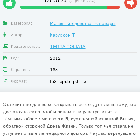
(Оценок:
784
)
Магия. Колдовство. Наговоры
Категория:
Карлссон Т.
Автор:
TERRA FOLIATA
Издательство::
2012
Год:
168
Страницы:
fb2, epub, pdf, txt
Формат:
Эта книга не для всех. Открывать её следует лишь тому, кто
достаточно смел, чтобы лицом к лицу встретиться с
тёмными областями своего Я, сумеречной изнанкой Бытия,
обратной стороной Древа Жизни. Только тот, чья отвага не
уступает отваге легендарного доктора Фауста, дерзнувшего