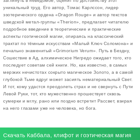
заглянуть в неведомое, оценит по достоинству этот
уникальный труд. Его автор, Томас Карлссон, лидер
эзотерического ордена «Dragon Rouge» и автор текстов
шведской метал-группы «Therion», предлагает читателю
подробное введение в теоретические и практические
аспекты гоэтической магии, опираясь на классический
трактат по тёмным искусствам «Малый Ключ Соломона» и
печально знаменитый «Grimorium Verum». Путь в Бездну,
Сошествие в Ад, алхимическое Нигредо ожидает того, кто
последует советам сей книги. Но, как известно, в самых
мерзких нечистотах сокрыто магическое Золото, а в самой
глубокой Тьме вдруг может засиять нематериальный Свет.
И тот, кому удастся преодолеть страх и не свернуть с Пути
Левой Руки, тот, кто мужественно прошествует сквозь
сумерки и мглу, рано или поздно встретит Рассвет, взирая
на него глазами уже не человека, но бога.
Скачать Каббала, клифот и гоэтическая магия